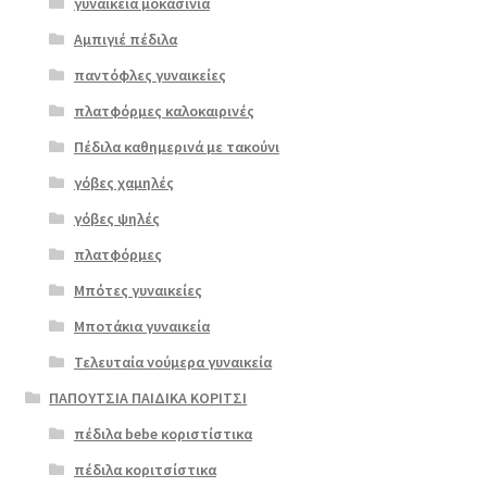
γυναικεία μοκασίνια
Αμπιγιέ πέδιλα
παντόφλες γυναικείες
πλατφόρμες καλοκαιρινές
Πέδιλα καθημερινά με τακούνι
Επιλο
γόβες χαμηλές
γή
γόβες ψηλές
πλατφόρμες
Μπότες γυναικείες
Μποτάκια γυναικεία
Τελευταία νούμερα γυναικεία
ΠΑΠΟΥΤΣΙΑ ΠΑΙΔΙΚΑ ΚΟΡΙΤΣΙ
πέδιλα bebe κοριστίστικα
πέδιλα κοριτσίστικα