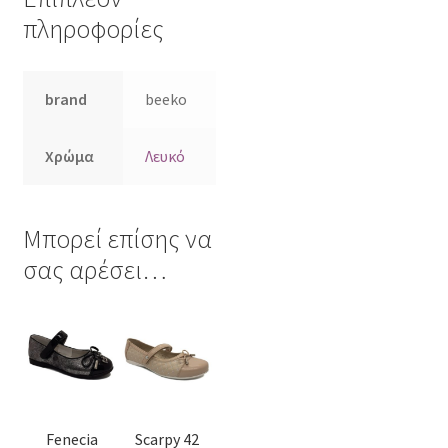
πληροφορίες
brand
beeko
Χρώμα
Λευκό
Μπορεί επίσης να
σας αρέσει…
Αυτό
Αυτό
το
το
προϊόν
προϊόν
έχει
έχει
πολλαπλές
πολλαπλές
Fenecia
Scarpy 42
παραλλαγές.
παραλλαγές.