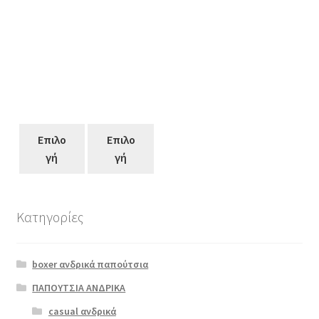
Επιλο
Επιλο
γή
γή
Κατηγορίες
Αυτό
το
boxer ανδρικά παπούτσια
προϊόν
έχει
ΠΑΠΟΥΤΣΙΑ ΑΝΔΡΙΚΑ
πολλαπλές
casual ανδρικά
Scarpy AK24-