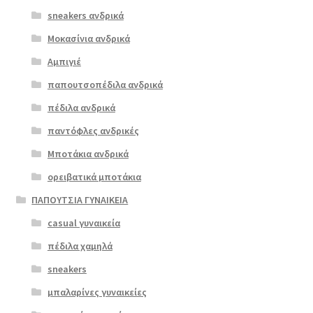
παραλλαγές.
504 πλατίνα
sneakers ανδρικά
Οι
επιλογές
Μοκασίνια ανδρικά
€
53.00
μπορούν
Αμπιγιέ
να
παπουτσοπέδιλα ανδρικά
επιλεγούν
στη
πέδιλα ανδρικά
σελίδα
παντόφλες ανδρικές
του
Μποτάκια ανδρικά
προϊόντος
ορειβατικά μποτάκια
ΠΑΠΟΥΤΣΙΑ ΓΥΝΑΙΚΕΙΑ
casual γυναικεία
πέδιλα χαμηλά
sneakers
μπαλαρίνες γυναικείες