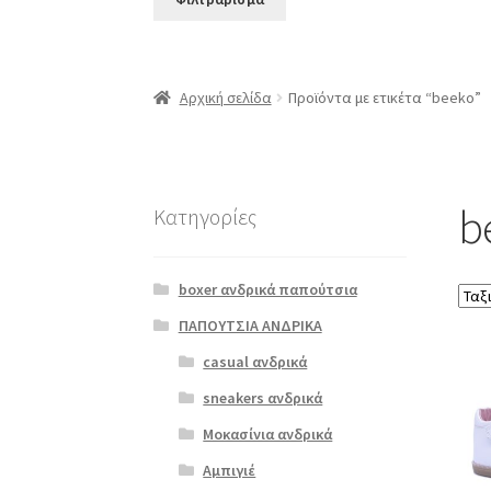
Αρχική σελίδα
Προϊόντα με ετικέτα “beeko”
b
Κατηγορίες
boxer ανδρικά παπούτσια
ΠΑΠΟΥΤΣΙΑ ΑΝΔΡΙΚΑ
casual ανδρικά
Αυτό
το
sneakers ανδρικά
προϊ
Μοκασίνια ανδρικά
έχει
πολλ
Αμπιγιέ
παρα