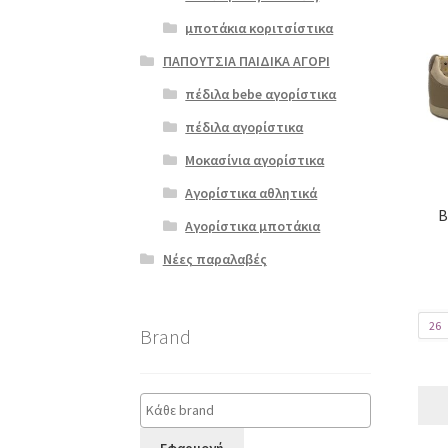
Αυτό
μποτάκια κοριτσίστικα
το
ΠΑΠΟΥΤΣΙΑ ΠΑΙΔΙΚΑ ΑΓΟΡΙ
προϊ
έχει
πέδιλα bebe αγορίστικα
πολλ
πέδιλα αγορίστικα
παρα
Οι
Μοκασίνια αγορίστικα
επιλ
Αγορίστικα αθλητικά
μπορ
B
να
Αγορίστικα μποτάκια
επιλ
Νέες παραλαβές
στη
σελί
του
26
προϊ
Brand