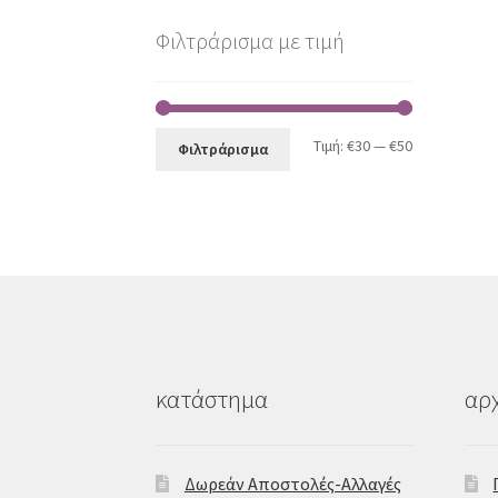
Φιλτράρισμα με τιμή
Ελάχιστη
Μέγιστη
Τιμή:
€30
—
€50
Φιλτράρισμα
τιμή
τιμή
κατάστημα
αρχ
Δωρεάν Αποστολές-Αλλαγές