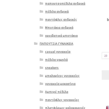
παπουτσοπέδιλα ανδρικά
Οι
επιλ
πέδιλα ανδρικά
μπορ
b
παντόφλες ανδρικές
να
επιλ
Μποτάκια ανδρικά
στη
ορειβατικά μποτάκια
σελί
του
ΠΑΠΟΥΤΣΙΑ ΓΥΝΑΙΚΕΙΑ
προϊ
casual γυναικεία
23
πέδιλα χαμηλά
sneakers
μπαλαρίνες γυναικείες
γυναικεία μοκασίνια
Αμπιγιέ πέδιλα
Αυτό
παντόφλες γυναικείες
το
πλατφόρμες καλοκαιρινές
προϊ