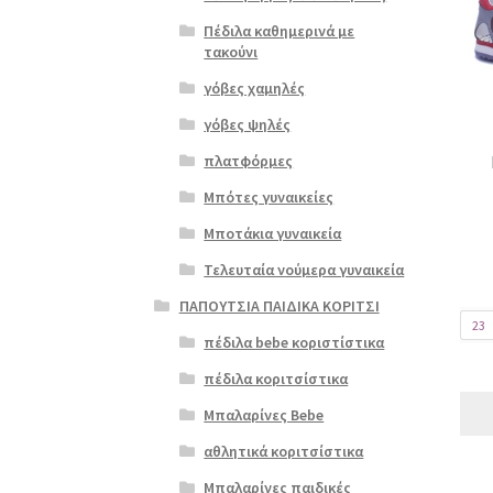
έχει
Πέδιλα καθημερινά με
πολλ
τακούνι
παρα
γόβες χαμηλές
Οι
επιλ
γόβες ψηλές
μπορ
πλατφόρμες
να
επιλ
Μπότες γυναικείες
στη
Μποτάκια γυναικεία
σελί
του
Τελευταία νούμερα γυναικεία
προϊ
ΠΑΠΟΥΤΣΙΑ ΠΑΙΔΙΚΑ ΚΟΡΙΤΣΙ
23
πέδιλα bebe κοριστίστικα
πέδιλα κοριτσίστικα
Μπαλαρίνες Bebe
αθλητικά κοριτσίστικα
Μπαλαρίνες παιδικές