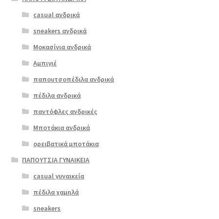
πολλαπλές
casual ανδρικά
Envie 02340Δ
παραλλαγές.
μαύρο
sneakers ανδρικά
Οι
επιλογές
Μοκασίνια ανδρικά
ΠΡΟΣΦΟΡΆ!
μπορούν
Αμπιγιέ
€
115.00
να
παπουτσοπέδιλα ανδρικά
Original
Η
€
69.00
επιλεγούν
price
τρέχουσα
στη
πέδιλα ανδρικά
was:
τιμή
σελίδα
παντόφλες ανδρικές
€115.00.
είναι:
του
Μποτάκια ανδρικά
€69.00.
προϊόντος
ορειβατικά μποτάκια
ΠΑΠΟΥΤΣΙΑ ΓΥΝΑΙΚΕΙΑ
casual γυναικεία
πέδιλα χαμηλά
sneakers