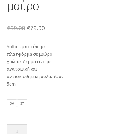
μαύρο
Original
Η
€
99.00
€
79.00
price
τρέχουσα
Softies μποτάκι με
was:
τιμή
πλατφόρμα σε μαύρο
€99.00.
είναι:
χρώμα. Δερμάτινο με
ανατομική και
€79.00.
αντιολισθητική σόλα. Ύψος
5cm.
36
37
Softies