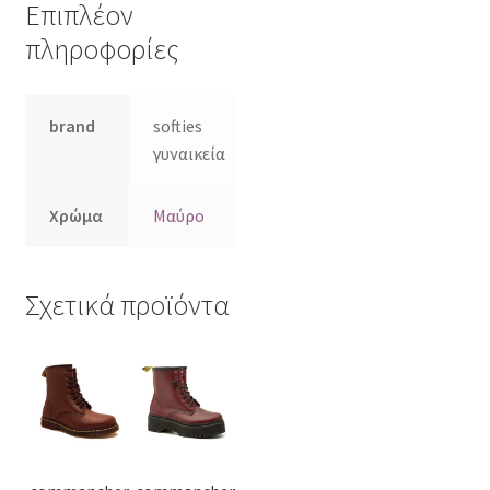
Επιπλέον
πληροφορίες
brand
softies
γυναικεία
Χρώμα
Μαύρο
Σχετικά προϊόντα
Αυτό
Αυτό
το
το
προϊόν
προϊόν
έχει
έχει
πολλαπλές
πολλαπλές