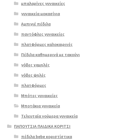
μπαλαρίνες γυναικείες
γυναικεία μοκασίνια
Αμπιγιέ πέδιλα
παντόφλες γυναικείες
πλατφόρμες καλοκαιρινές
Πέδιλα καθημερινά με τακούνι
γόβες χαμηλές
γόβες ψηλές
Επιλο
πλατφόρμες
γή
Μπότες γυναικείες
Μποτάκια γυναικεία
Τελευταία νούμερα γυναικεία
ΠΑΠΟΥΤΣΙΑ ΠΑΙΔΙΚΑ ΚΟΡΙΤΣΙ
πέδιλα bebe κοριστίστικα