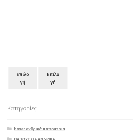
Επιλο
Επιλο
γή
γή
Κατηγορίες
Αυτό
το
boxer ανδρικά παπούτσια
προϊόν
έχει
ΠΑΠΟΥΤΣΙΑ ΑΝΔΡΙΚΑ