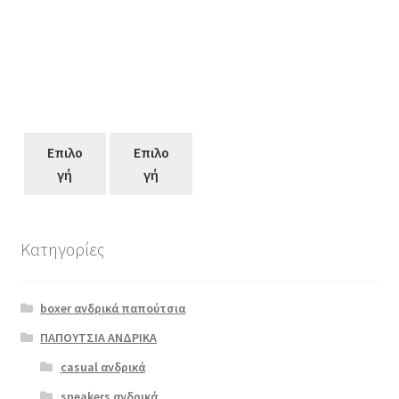
Επιλο
Επιλο
γή
γή
Κατηγορίες
Αυτό
το
boxer ανδρικά παπούτσια
προϊόν
έχει
ΠΑΠΟΥΤΣΙΑ ΑΝΔΡΙΚΑ
πολλαπλές
casual ανδρικά
Softies 4775
παραλλαγές.
μαύρο
sneakers ανδρικά