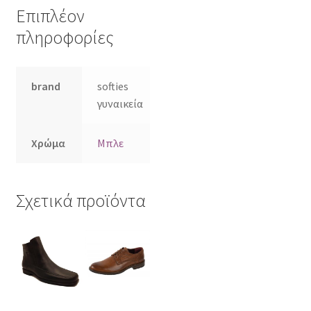
Επιπλέον
πληροφορίες
brand
softies
γυναικεία
Χρώμα
Μπλε
Σχετικά προϊόντα
Αυτό
Αυτό
το
το
προϊόν
προϊόν
έχει
έχει
πολλαπλές
πολλαπλές