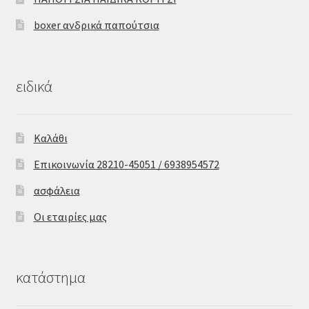
boxer ανδρικά παπούτσια
ειδικά
Καλάθι
Επικοινωνία 28210-45051 / 6938954572
ασφάλεια
Οι εταιρίες μας
κατάστημα