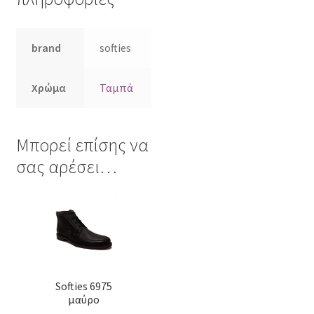
brand
softies
Χρώμα
Ταμπά
Μπορεί επίσης να
σας αρέσει…
Αυτό
το
προϊόν
έχει
πολλαπλές
Softies 6975
παραλλαγές.
μαύρο
Οι