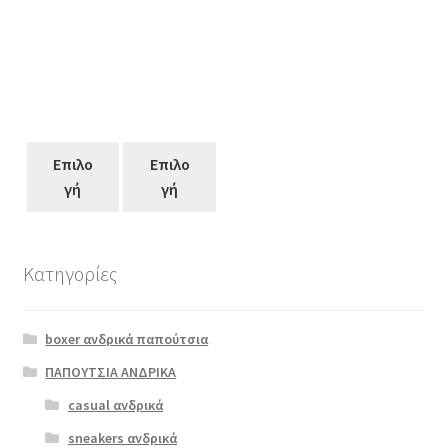
Επιλο
Επιλο
γή
γή
Κατηγορίες
Αυτό
το
boxer ανδρικά παπούτσια
προϊόν
έχει
ΠΑΠΟΥΤΣΙΑ ΑΝΔΡΙΚΑ
πολλαπλές
casual ανδρικά
boxer 10088
παραλλαγές.
μαύρο
sneakers ανδρικά
Οι