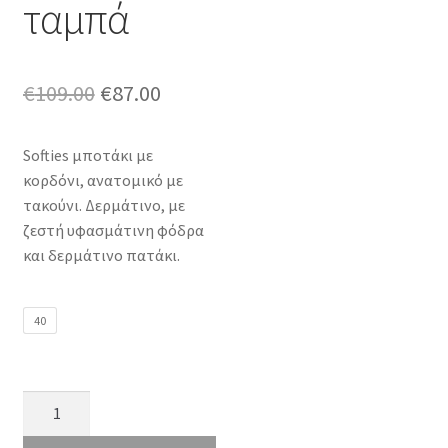
ταμπά
Original
Η
€
109.00
€
87.00
price
τρέχουσα
Softies μποτάκι με
was:
τιμή
κορδόνι, ανατομικό με
€109.00.
είναι:
τακούνι. Δερμάτινο, με
ζεστή υφασμάτινη φόδρα
€87.00.
και δερμάτινο πατάκι.
40
Softies
6975