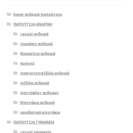
Αυτό
το
boxer ανδρικά παπούτσια
προϊόν
έχει
ΠΑΠΟΥΤΣΙΑ ΑΝΔΡΙΚΑ
πολλαπλές
casual ανδρικά
Softies 6975
παραλλαγές.
ταμπά
sneakers ανδρικά
Οι
επιλογές
Μοκασίνια ανδρικά
ΠΡΟΣΦΟΡΆ!
μπορούν
Αμπιγιέ
€
109.00
να
παπουτσοπέδιλα ανδρικά
Original
Η
€
87.00
επιλεγούν
price
τρέχουσα
στη
πέδιλα ανδρικά
was:
τιμή
σελίδα
παντόφλες ανδρικές
€109.00.
είναι:
του
Μποτάκια ανδρικά
€87.00.
προϊόντος
ορειβατικά μποτάκια
ΠΑΠΟΥΤΣΙΑ ΓΥΝΑΙΚΕΙΑ
casual γυναικεία