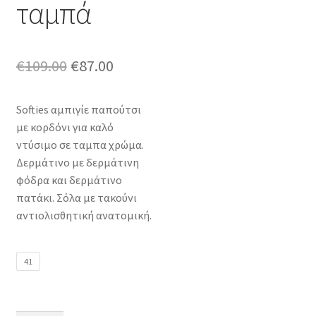
ταμπά
Original
Η
€
109.00
€
87.00
price
τρέχουσα
Softies αμπιγίε παπούτσι
was:
τιμή
με κορδόνι για καλό
€109.00.
είναι:
ντύσιμο σε ταμπα χρώμα.
Δερμάτινο με δερμάτινη
€87.00.
φόδρα και δερμάτινο
πατάκι. Σόλα με τακούνι
αντιολισθητική ανατομική.
41