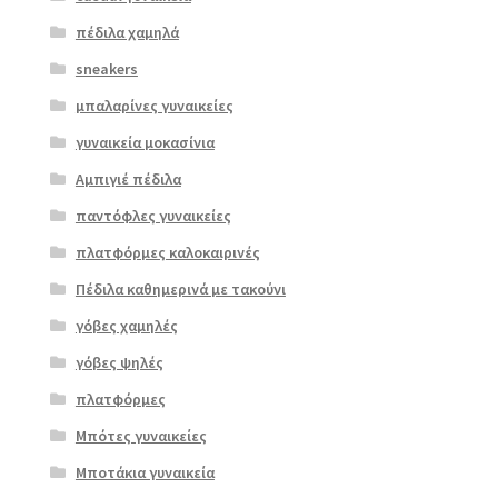
πέδιλα χαμηλά
sneakers
μπαλαρίνες γυναικείες
γυναικεία μοκασίνια
Αμπιγιέ πέδιλα
παντόφλες γυναικείες
πλατφόρμες καλοκαιρινές
Πέδιλα καθημερινά με τακούνι
γόβες χαμηλές
γόβες ψηλές
Επιλο
πλατφόρμες
γή
Μπότες γυναικείες
Μποτάκια γυναικεία