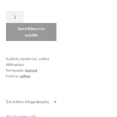
softies
6806
μαύρο
Προσθήκη στο
ποσότητα
καλάθι
Κωδικός προϊόντος:
softies
6806 μαύρο
Κατηγορία:
Αμπιγιέ
Ετικέτα:
softies
Επιπλέον πληροφορίες
Αξιολογήσεις (0)