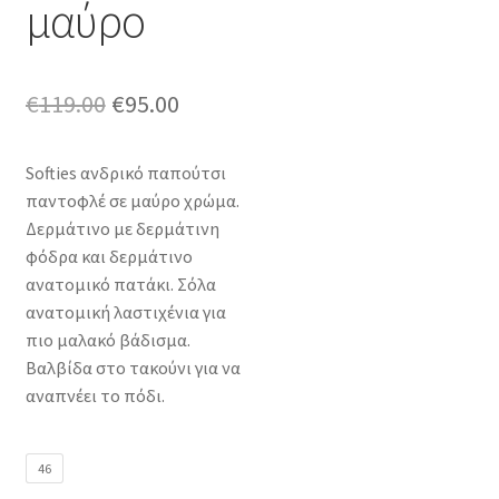
μαύρο
Original
Η
€
119.00
€
95.00
price
τρέχουσα
Softies ανδρικό παπούτσι
was:
τιμή
παντοφλέ σε μαύρο χρώμα.
€119.00.
είναι:
Δερμάτινο με δερμάτινη
φόδρα και δερμάτινο
€95.00.
ανατομικό πατάκι. Σόλα
ανατομική λαστιχένια για
πιο μαλακό βάδισμα.
Βαλβίδα στο τακούνι για να
αναπνέει το πόδι.
46