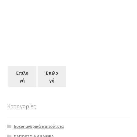
Επιλο
Επιλο
γή
γή
Επιλο
γή
Κατηγορίες
Αυτό
το
boxer ανδρικά παπούτσια
προϊόν
έχει
ΠΑΠΟΥΤΣΙΑ ΑΝΔΡΙΚΑ