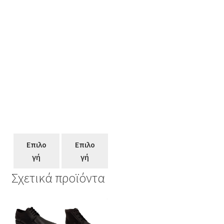
Επιλο
Επιλο
γή
γή
Σχετικά προϊόντα
Αυτό
Αυτό
Αυτό
το
το
το