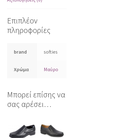
Επιπλέον
πληροφορίες
brand
softies
Χρώμα
Μαύρο
Μπορεί επίσης να
σας αρέσει…
Αυτό
Αυτό
το
το
προϊόν
προϊόν