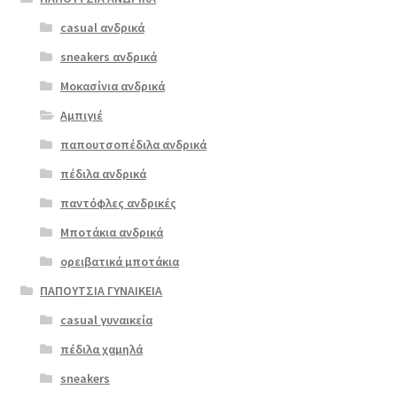
πολλαπλές
casual ανδρικά
softies 9246
παραλλαγές.
ταμπά
sneakers ανδρικά
Οι
επιλογές
Μοκασίνια ανδρικά
ΠΡΟΣΦΟΡΆ!
μπορούν
Αμπιγιέ
€
79.00
να
παπουτσοπέδιλα ανδρικά
Original
Η
€
59.00
επιλεγούν
price
τρέχουσα
στη
πέδιλα ανδρικά
was:
τιμή
σελίδα
παντόφλες ανδρικές
€79.00.
είναι:
του
Μποτάκια ανδρικά
€59.00.
προϊόντος
ορειβατικά μποτάκια
ΠΑΠΟΥΤΣΙΑ ΓΥΝΑΙΚΕΙΑ
casual γυναικεία
πέδιλα χαμηλά
sneakers