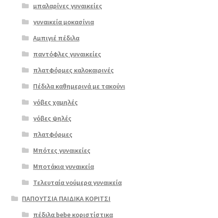
μπαλαρίνες γυναικείες
γυναικεία μοκασίνια
Αμπιγιέ πέδιλα
παντόφλες γυναικείες
πλατφόρμες καλοκαιρινές
Πέδιλα καθημερινά με τακούνι
Επιλο
γόβες χαμηλές
γή
γόβες ψηλές
πλατφόρμες
Μπότες γυναικείες
Μποτάκια γυναικεία
Τελευταία νούμερα γυναικεία
ΠΑΠΟΥΤΣΙΑ ΠΑΙΔΙΚΑ ΚΟΡΙΤΣΙ
πέδιλα bebe κοριστίστικα