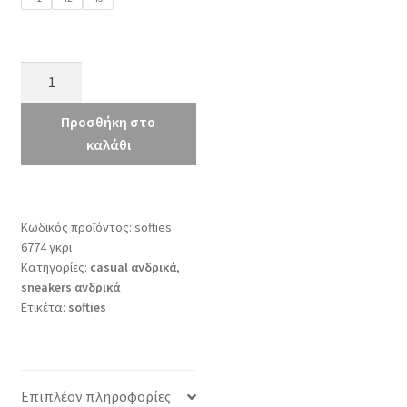
softies
6774
γκρι
Προσθήκη στο
ποσότητα
καλάθι
Κωδικός προϊόντος:
softies
6774 γκρι
Κατηγορίες:
casual ανδρικά
,
sneakers ανδρικά
Ετικέτα:
softies
Επιπλέον πληροφορίες