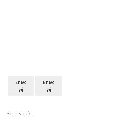
Επιλο
Επιλο
γή
γή
Επιλο
Επιλο
γή
γή
Κατηγορίες
Αυτό
το