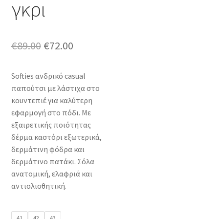
γκρι
Original
Η
€
89.00
€
72.00
price
τρέχουσα
Softies ανδρικό casual
was:
τιμή
παπούτσι με λάστιχα στο
€89.00.
είναι:
κουντεπιέ για καλύτερη
εφαρμογή στο πόδι. Με
€72.00.
εξαιρετικής ποιότητας
δέρμα καστόρι εξωτερικά,
δερμάτινη φόδρα και
δερμάτινο πατάκι. Σόλα
ανατομική, ελαφριά και
αντιολισθητική.
41
42
43