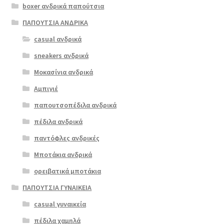
boxer ανδρικά παπούτσια
προϊόν
έχει
ΠΑΠΟΥΤΣΙΑ ΑΝΔΡΙΚΑ
πολλαπλές
casual ανδρικά
Softies 4775
παραλλαγές.
μαύρο
sneakers ανδρικά
Οι
επιλογές
Μοκασίνια ανδρικά
€
119.00
μπορούν
Αμπιγιέ
να
παπουτσοπέδιλα ανδρικά
επιλεγούν
στη
πέδιλα ανδρικά
σελίδα
παντόφλες ανδρικές
του
Μποτάκια ανδρικά
προϊόντος
ορειβατικά μποτάκια
ΠΑΠΟΥΤΣΙΑ ΓΥΝΑΙΚΕΙΑ
casual γυναικεία
πέδιλα χαμηλά