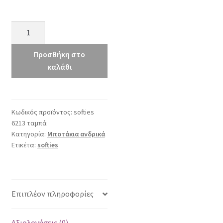
softies
6213
ταμπά
Προσθήκη στο
ποσότητα
καλάθι
Κωδικός προϊόντος:
softies
6213 ταμπά
Κατηγορία:
Μποτάκια ανδρικά
Ετικέτα:
softies
Επιπλέον πληροφορίες
Αξιολογήσεις (0)