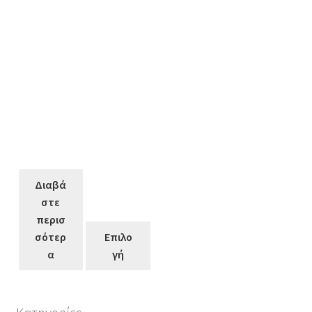
Διαβά
στε
περισ
σότερ
Επιλο
α
γή