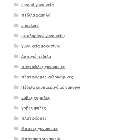
casual γυναικεία
πέδιλα χαμηλά
sneakers
μπαλαρίνες γυναικείες
γυναικεία μοκασίνια
Αμπιγιέ πέδιλα
παντόφλες γυναικείες
πλατφόρμες καλοκαιρινές
Πέδιλα καθημερινά με τακούνι
γόβες χαμηλές
γόβες ψηλές
πλατφόρμες
Επιλο
γή
Μπότες γυναικείες
Μποτάκια γυναικεία