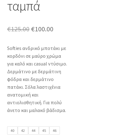
ταμπά
Original
Η
€
125.00
€
100.00
price
τρέχουσα
Softies ανδρικό μποτάκι με
was:
τιμή
κορδόνι σε μαύρο χρώμα
€125.00.
είναι:
για καλό και casual ντύσιμο.
Δερμάτινο με δερμάτινη
€100.00.
φόδρα και δερμάτινο
πατάκι. Σόλα λαστιχένια
ανατομική και
αντιολισθητική. Για πολύ
άνετο και μαλακό βάδισμα.
40
42
44
45
46