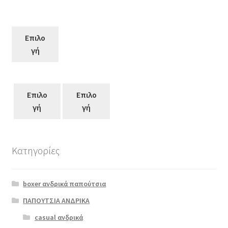
Επιλο
γή
Επιλο
Επιλο
γή
γή
Κατηγορίες
Αυτό
το
boxer ανδρικά παπούτσια
προϊόν
έχει
ΠΑΠΟΥΤΣΙΑ ΑΝΔΡΙΚΑ
πολλαπλές
casual ανδρικά
scarpy 461
παραλλαγές.