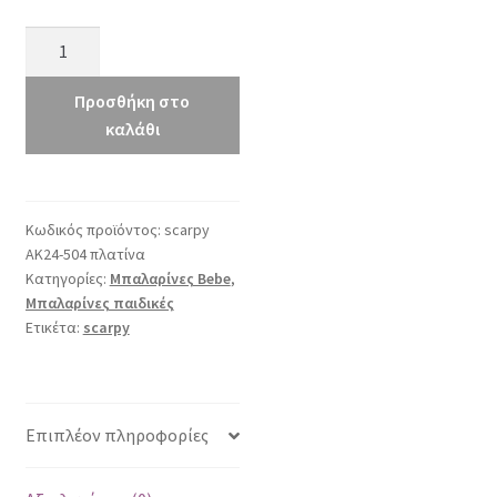
Scarpy
AK24-
504
Προσθήκη στο
πλατίνα
καλάθι
ποσότητα
Κωδικός προϊόντος:
scarpy
AK24-504 πλατίνα
Κατηγορίες:
Μπαλαρίνες Bebe
,
Μπαλαρίνες παιδικές
Ετικέτα:
scarpy
Επιπλέον πληροφορίες