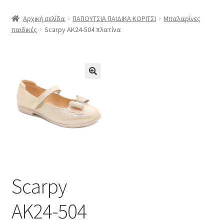
μενού
Επέκτα
ΠΑΠΟΥΤΣΙΑ ΠΑΙΔΙΚΑ ΚΟΡΙΤΣΙ
Αρχική σελίδα
ΠΑΠΟΥΤΣΙΑ ΠΑΙΔΙΚΑ ΚΟΡΙΤΣΙ
Μπαλαρίνες
υπό-
παιδικές
Scarpy AK24-504 πλατίνα
μενού
Επέκτα
ΠΑΠΟΥΤΣΙΑ ΠΑΙΔΙΚΑ ΑΓΟΡΙ
υπό-
μενού
Η εταιρία μας
boxer ανδρικά παπούτσια
boxer γυναικεία
Οι εταιρίες μας
Επικοινωνία 28210-45051 / 6938954572
Scarpy
AK24-504