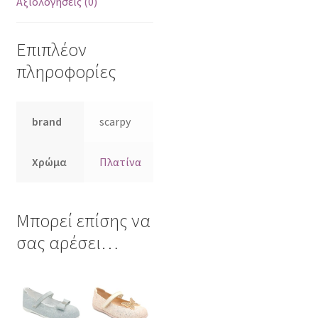
Αξιολογήσεις (0)
Επιπλέον
πληροφορίες
brand
scarpy
Χρώμα
Πλατίνα
Μπορεί επίσης να
σας αρέσει…
Αυτό
Αυτό
το
το
προϊόν
προϊόν