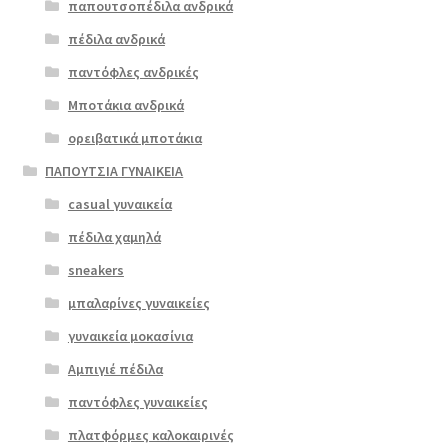
παπουτσοπέδιλα ανδρικά
επιλεγούν
στη
πέδιλα ανδρικά
σελίδα
παντόφλες ανδρικές
του
Μποτάκια ανδρικά
προϊόντος
ορειβατικά μποτάκια
ΠΑΠΟΥΤΣΙΑ ΓΥΝΑΙΚΕΙΑ
casual γυναικεία
πέδιλα χαμηλά
sneakers
μπαλαρίνες γυναικείες
γυναικεία μοκασίνια
Αμπιγιέ πέδιλα
παντόφλες γυναικείες
Επιλο
πλατφόρμες καλοκαιρινές