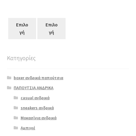
Επιλο
Επιλο
γή
γή
Κατηγορίες
Αυτό
το
boxer ανδρικά παπούτσια
προϊόν
έχει
ΠΑΠΟΥΤΣΙΑ ΑΝΔΡΙΚΑ
πολλαπλές
casual ανδρικά
scarpy 147
παραλλαγές.
μαύρο
sneakers ανδρικά
Οι
λουστρίνι
επιλογές
Μοκασίνια ανδρικά
€
55.00
μπορούν
Αμπιγιέ
να