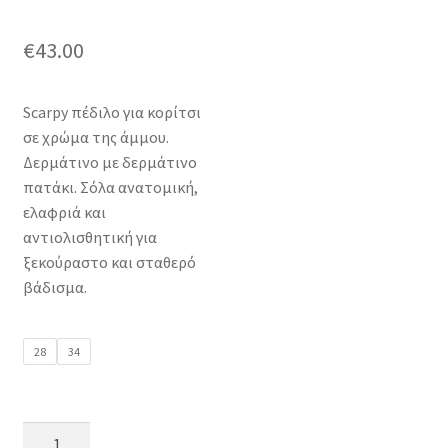
€
43.00
Scarpy πέδιλο για κορίτσι
σε χρώμα της άμμου.
Δερμάτινο με δερμάτινο
πατάκι. Σόλα ανατομική,
ελαφριά και
αντιολισθητική για
ξεκούραστο και σταθερό
βάδισμα.
28
34
scarpy