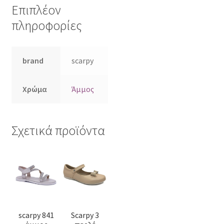
Επιπλέον
πληροφορίες
brand
scarpy
Χρώμα
Άμμος
Σχετικά προϊόντα
Αυτό
Αυτό
το
το
προϊόν
προϊόν
έχει
έχει
πολλαπλές
πολλαπλές
scarpy 841
Scarpy 3
παραλλαγές.
παραλλαγές.