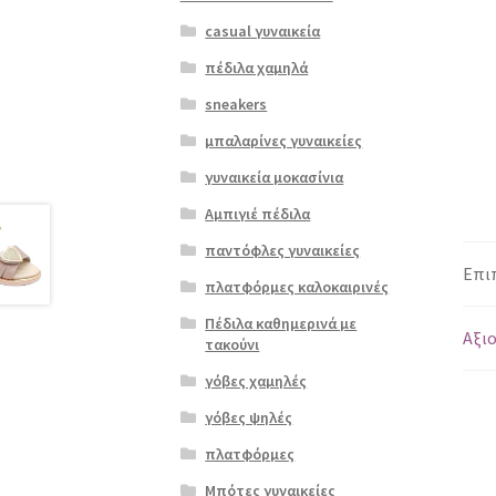
casual γυναικεία
πέδιλα χαμηλά
sneakers
μπαλαρίνες γυναικείες
γυναικεία μοκασίνια
Αμπιγιέ πέδιλα
παντόφλες γυναικείες
Επι
πλατφόρμες καλοκαιρινές
Πέδιλα καθημερινά με
Αξιο
τακούνι
γόβες χαμηλές
γόβες ψηλές
πλατφόρμες
Μπότες γυναικείες