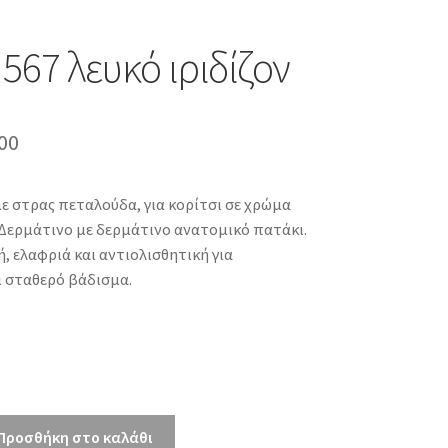
 567 λευκό ιριδίζον
inal
Η
00
e
τρέχουσα
με στρας πεταλούδα, για κορίτσι σε χρώμα
τιμή
. Δερμάτινο με δερμάτινο ανατομικό πατάκι.
00.
είναι:
, ελαφριά και αντιολισθητική για
ι σταθερό βάδισμα.
€40.00.
Προσθήκη στο καλάθι