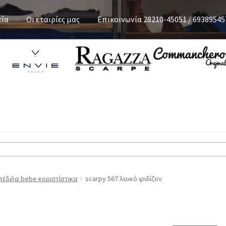
εία
Οι εταιρίες μας
Επικοινωνία 28210-45051 / 69389545
πέδιλα bebe κοριστίστικα
scarpy 567 λευκό ιριδίζον