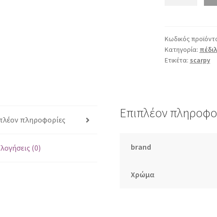
567
λευκό
ιριδίζον
ποσότητα
Κωδικός προϊόντ
Κατηγορία:
πέδιλ
Ετικέτα:
scarpy
Επιπλέον πληροφο
πλέον πληροφορίες
brand
λογήσεις (0)
Χρώμα