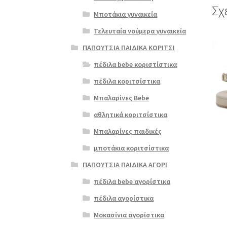
Σχ
Μποτάκια γυναικεία
Τελευταία νούμερα γυναικεία
Αυτό
ΠΑΠΟΥΤΣΙΑ ΠΑΙΔΙΚΑ ΚΟΡΙΤΣΙ
το
προϊ
πέδιλα bebe κοριστίστικα
έχει
πέδιλα κοριτσίστικα
πολλ
παρα
Μπαλαρίνες Bebe
Οι
αθλητικά κοριτσίστικα
επιλ
μπορ
Μπαλαρίνες παιδικές
να
μποτάκια κοριτσίστικα
επιλ
στη
ΠΑΠΟΥΤΣΙΑ ΠΑΙΔΙΚΑ ΑΓΟΡΙ
σελί
πέδιλα bebe αγορίστικα
του
προϊ
πέδιλα αγορίστικα
Μοκασίνια αγορίστικα