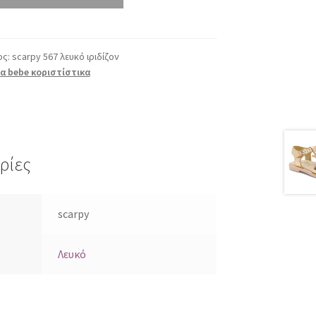
ος:
scarpy 567 λευκό ιριδίζον
α bebe κοριστίστικα
ρίες
scarpy
Λευκό