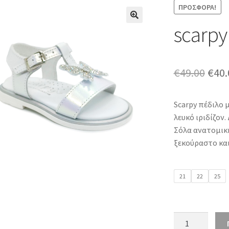
ΠΡΟΣΦΟΡΆ!
scarpy
Orig
€
49.00
€
40.
pric
Scarpy πέδιλο 
was:
λευκό ιριδίζον
€49.
Σόλα ανατομική
ξεκούραστο κα
21
22
25
scarpy