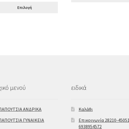
was:
τιμή
Επιλογή
€43.00.
είναι:
€34.00.
ικό μενού
ειδικά
ΠΑΠΟΥΤΣΙΑ ΑΝΔΡΙΚΑ
Καλάθι
ΠΑΠΟΥΤΣΙΑ ΓΥΝΑΙΚΕΙΑ
Επικοινωνία 28210-45051
6938954572