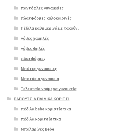
προϊόν
παντόφλες γυναικείες
Επιλο
έχει
πλατφόρμες καλοκαιρινές
γή
πολλαπλές
scarpy 527
Πέδιλα καθημερινά με τακούνι
παραλλαγές.
σιέλ καστόρι
Οι
γόβες χαμηλές
επιλογές
ΠΡΟΣΦΟΡΆ!
γόβες ψηλές
μπορούν
πλατφόρμες
€
55.00
να
Original
Η
€
44.00
επιλεγούν
Μπότες γυναικείες
price
τρέχουσα
στη
Μποτάκια γυναικεία
was:
τιμή
σελίδα
Τελευταία νούμερα γυναικεία
€55.00.
είναι:
του
€44.00.
προϊόντος
ΠΑΠΟΥΤΣΙΑ ΠΑΙΔΙΚΑ ΚΟΡΙΤΣΙ
πέδιλα bebe κοριστίστικα
πέδιλα κοριτσίστικα
Μπαλαρίνες Bebe