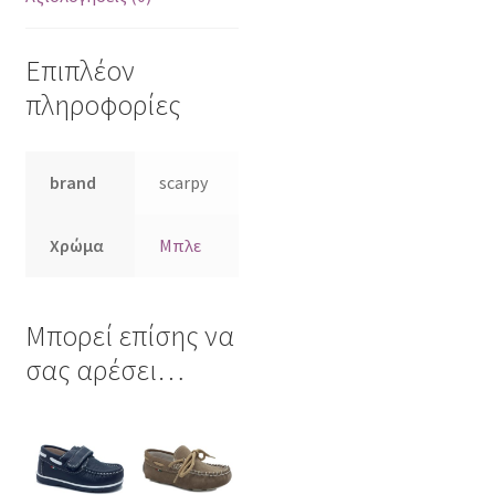
Επιπλέον
πληροφορίες
brand
scarpy
Χρώμα
Μπλε
Μπορεί επίσης να
σας αρέσει…
Αυτό
Αυτό
το
το
προϊόν
προϊόν