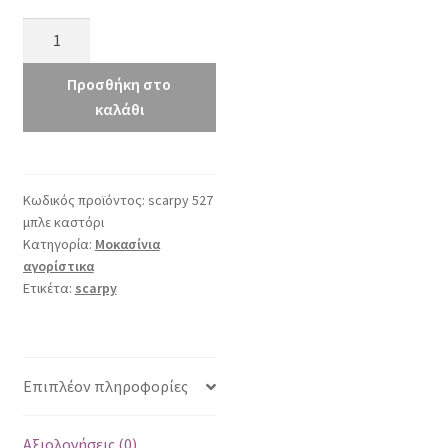
scarpy
527
μπλε
Προσθήκη στο
καστόρι
καλάθι
ποσότητα
Κωδικός προϊόντος:
scarpy 527
μπλε καστόρι
Κατηγορία:
Μοκασίνια
αγορίστικα
Ετικέτα:
scarpy
Επιπλέον πληροφορίες
Αξιολογήσεις (0)