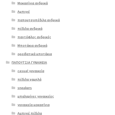
επιλογές
Μοκασίνια ανδρικά
€
47.00
μπορούν
Αμπιγιέ
να
παπουτσοπέδιλα ανδρικά
επιλεγούν
στη
πέδιλα ανδρικά
σελίδα
παντόφλες ανδρικές
του
Μποτάκια ανδρικά
προϊόντος
ορειβατικά μποτάκια
ΠΑΠΟΥΤΣΙΑ ΓΥΝΑΙΚΕΙΑ
casual γυναικεία
Επιλο
Επιλο
πέδιλα χαμηλά
γή
γή
sneakers
μπαλαρίνες γυναικείες
γυναικεία μοκασίνια
Αυτό
Αμπιγιέ πέδιλα
το