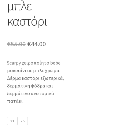
μπλε
καστόρι
Original
Η
€
55.00
€
44.00
price
τρέχουσα
Scarpy χειροποίητο bebe
was:
τιμή
μοκασίνι σε μπλε χρώμα.
€55.00.
είναι:
Δέρμα καστόρι εξωτερικά,
δερμάτινη φόδρα και
€44.00.
δερμάτινο ανατομικό
πατάκι.
23
25