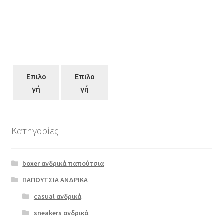
Επιλο
Επιλο
γή
γή
Κατηγορίες
Αυτό
το
boxer ανδρικά παπούτσια
προϊόν
έχει
ΠΑΠΟΥΤΣΙΑ ΑΝΔΡΙΚΑ
πολλαπλές
casual ανδρικά
Scarpy 51
παραλλαγές.
γλιτερ
sneakers ανδρικά
Οι