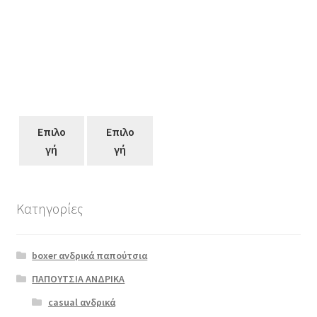
Επιλο
Επιλο
γή
γή
Κατηγορίες
Αυτό
το
boxer ανδρικά παπούτσια
προϊόν
έχει
ΠΑΠΟΥΤΣΙΑ ΑΝΔΡΙΚΑ
πολλαπλές
casual ανδρικά
scarpy 982
παραλλαγές.