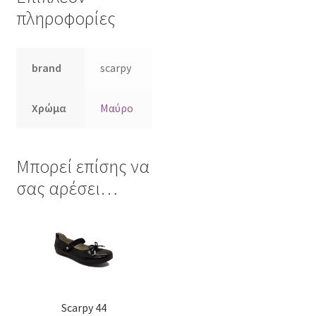
πληροφορίες
brand
scarpy
Χρώμα
Μαύρο
Μπορεί επίσης να
σας αρέσει…
Αυτό
το
προϊόν
έχει
πολλαπλές
Scarpy 44
παραλλαγές.