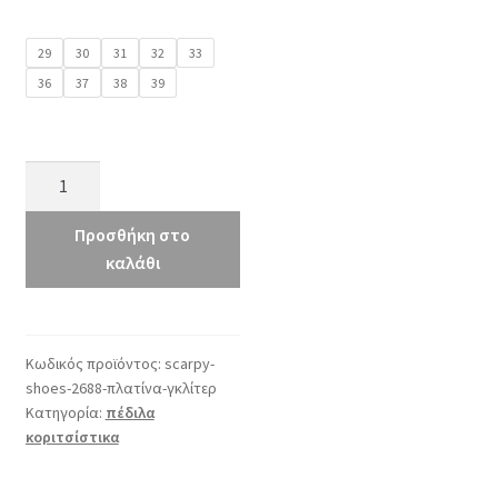
29
30
31
32
33
36
37
38
39
Scarpy
2688
πλατίνα
Προσθήκη στο
γκλίτερ
καλάθι
ποσότητα
Κωδικός προϊόντος:
scarpy-
shoes-2688-πλατίνα-γκλίτερ
Κατηγορία:
πέδιλα
κοριτσίστικα