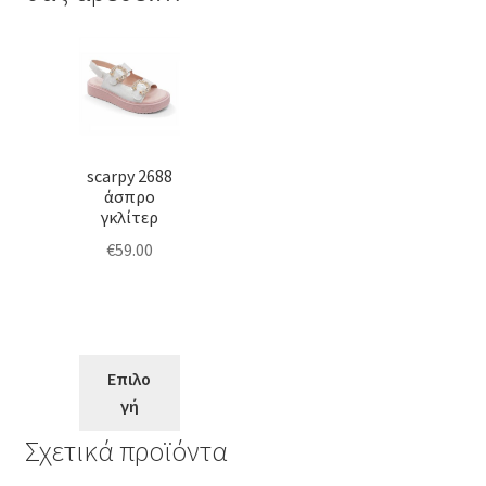
Αυτό
το
προϊόν
έχει
πολλαπλές
scarpy 2688
παραλλαγές.
άσπρο
Οι
γκλίτερ
επιλογές
€
59.00
μπορούν
να
επιλεγούν
στη
σελίδα
Επιλο
του
γή
προϊόντος
Σχετικά προϊόντα