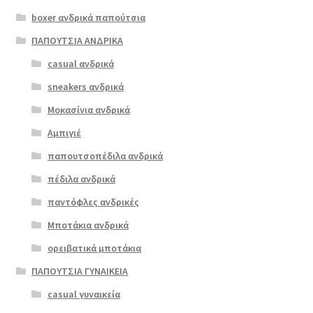
το
boxer ανδρικά παπούτσια
προϊόν
έχει
ΠΑΠΟΥΤΣΙΑ ΑΝΔΡΙΚΑ
πολλαπλές
casual ανδρικά
Fenecia
παραλλαγές.
39095 ροζ
sneakers ανδρικά
Οι
επιλογές
Μοκασίνια ανδρικά
€
45.00
μπορούν
Αμπιγιέ
να
παπουτσοπέδιλα ανδρικά
επιλεγούν
στη
πέδιλα ανδρικά
σελίδα
παντόφλες ανδρικές
του
Μποτάκια ανδρικά
προϊόντος
ορειβατικά μποτάκια
ΠΑΠΟΥΤΣΙΑ ΓΥΝΑΙΚΕΙΑ
casual γυναικεία