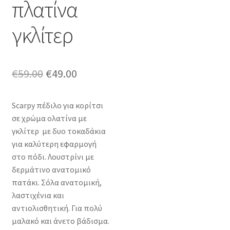
πλατίνα
γκλίτερ
Original
Η
€
59.00
€
49.00
price
τρέχουσα
Scarpy πέδιλο για κορίτσι
was:
τιμή
σε χρώμα ολατίνα με
€59.00.
είναι:
γκλίτερ με δυο τοκαδάκια
για καλύτερη εφαρμογή
€49.00.
στο πόδι. Λουστρίνι με
δερμάτινο ανατομικό
πατάκι. Σόλα ανατομική,
λαστιχένια και
αντιολισθητική. Για πολύ
μαλακό και άνετο βάδισμα.