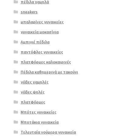
πέδιλα χαμηλά
sneakers
μπαλαρίνες γυναικείες
γυναικεία μοκασίνια
Αμπιγιέ πέδιλα
παντόφλες γυναικείες
πλατφόρμες καλοκαιρινές
Πέδιλα καθημερινά με τακούνι
Επιλο
γόβες χαμηλές
γή
γόβες ψηλές
πλατφόρμες
Μπότες γυναικείες
Μποτάκια γυναικεία
Τελευταία νούμερα γυναικεία