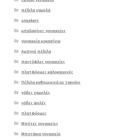
πέδιλα χαμηλά
sneakers
μπαλαρίνες γυναικείες
γυναικεία μοκασίνια
Αμπιγιέ πέδιλα
παντόφλες γυναικείες
πλατφόρμες καλοκαιρινές
Πέδιλα καθημερινά με τακούνι
γόβες χαμηλές
γόβες ψηλές
Επιλο
πλατφόρμες
γή
Μπότες γυναικείες
Μποτάκια γυναικεία