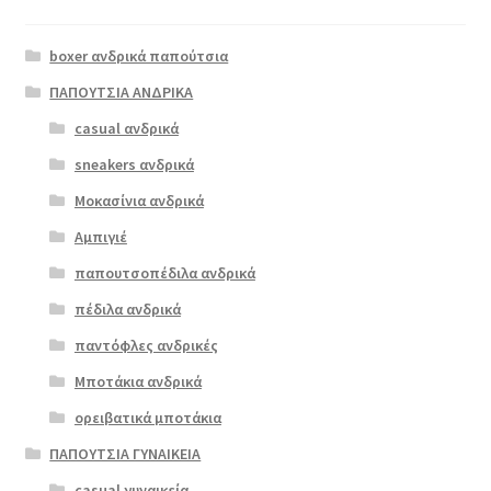
Αυτό
το
boxer ανδρικά παπούτσια
προϊόν
έχει
ΠΑΠΟΥΤΣΙΑ ΑΝΔΡΙΚΑ
πολλαπλές
casual ανδρικά
scarpy 461
παραλλαγές.
μπλε
sneakers ανδρικά
Οι
επιλογές
Μοκασίνια ανδρικά
ΠΡΟΣΦΟΡΆ!
μπορούν
Αμπιγιέ
€
59.00
να
παπουτσοπέδιλα ανδρικά
Original
Η
€
47.00
επιλεγούν
price
τρέχουσα
στη
πέδιλα ανδρικά
was:
τιμή
σελίδα
παντόφλες ανδρικές
€59.00.
είναι:
του
Μποτάκια ανδρικά
€47.00.
προϊόντος
ορειβατικά μποτάκια
ΠΑΠΟΥΤΣΙΑ ΓΥΝΑΙΚΕΙΑ
casual γυναικεία