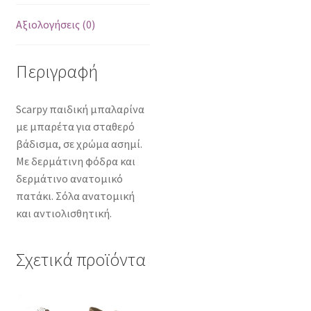
Αξιολογήσεις (0)
Περιγραφή
Scarpy παιδική μπαλαρίνα
με μπαρέτα για σταθερό
βάδισμα, σε χρώμα ασημί.
Με δερμάτινη φόδρα και
δερμάτινο ανατομικό
πατάκι. Σόλα ανατομική
και αντιολισθητική.
Σχετικά προϊόντα
Αυτό
Αυτό