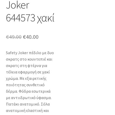
Joker
644573 χακί
Original
Η
€
49.00
€
40.00
price
τρέχουσα
Safety Joker πέδιλο με δυο
was:
τιμή
σκρατς στο κουντεπιέ και
€49.00.
είναι:
σκρατς στη φτέρνα για
τέλεια εφαρμογή σε χακί
€40.00.
χρώμα. Με εξαιρετικής
ποιότητας συνθετικό
δέρμα. Φόδρα εσωτερικά
με αντιιδρωτικό ύφασμα.
Πατάκι ανατομικό. Σόλα
ανατομική ελαστική και