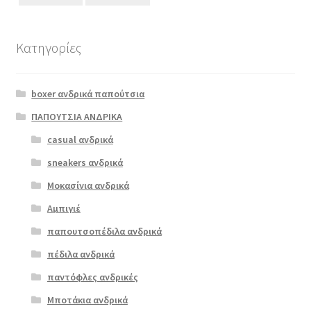
Κατηγορίες
Αυτό
το
boxer ανδρικά παπούτσια
προϊόν
έχει
ΠΑΠΟΥΤΣΙΑ ΑΝΔΡΙΚΑ
πολλαπλές
casual ανδρικά
oscal 11042
παραλλαγές.
μπλε
sneakers ανδρικά
Οι
επιλογές
Μοκασίνια ανδρικά
ΠΡΟΣΦΟΡΆ!
μπορούν
Αμπιγιέ
€
45.00
να
παπουτσοπέδιλα ανδρικά
Original
Η
€
36.00
επιλεγούν
price
τρέχουσα
στη
πέδιλα ανδρικά
was:
τιμή
σελίδα
παντόφλες ανδρικές
€45.00.
είναι:
του
Μποτάκια ανδρικά
€36.00.
προϊόντος