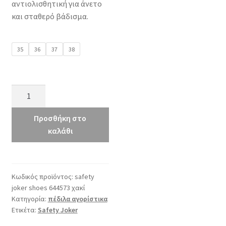
αντιολισθητική για άνετο
και σταθερό βάδισμα.
35
36
37
38
Safety
Joker
644573
Προσθήκη στο
χακί
καλάθι
ποσότητα
Κωδικός προϊόντος:
safety
joker shoes 644573 χακί
Κατηγορία:
πέδιλα αγορίστικα
Ετικέτα:
Safety Joker