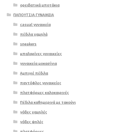
ορειβατικά μποτάκια
ΠΑΠΟΥΤΣΙΑ ΓΥΝΑΙΚΕΙΑ
casual γυναικεία
πέδιλα χαμηλά
sneakers
μπαλαρίνες γυναικείες
γυναικεία μοκασίνια
Αμπιγιέ πέδιλα
παντόφλες γυναικείες
πλατφόρμες καλοκαιρινές
Πέδιλα καθημερινά με τακούνι
γόβες χαμηλές
γόβες ψηλές
Επιλο
πλατφόρμες