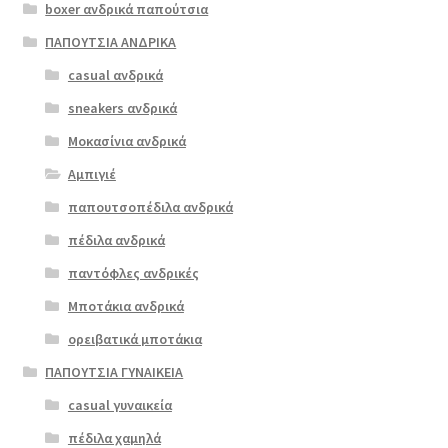
boxer ανδρικά παπούτσια
προϊόν
έχει
ΠΑΠΟΥΤΣΙΑ ΑΝΔΡΙΚΑ
πολλαπλές
casual ανδρικά
commancher
παραλλαγές.
o 91613 μπλε
sneakers ανδρικά
Οι
επιλογές
Μοκασίνια ανδρικά
ΠΡΟΣΦΟΡΆ!
μπορούν
Αμπιγιέ
€
89.00
να
παπουτσοπέδιλα ανδρικά
Original
Η
€
72.00
επιλεγούν
price
τρέχουσα
στη
πέδιλα ανδρικά
was:
τιμή
σελίδα
παντόφλες ανδρικές
€89.00.
είναι:
του
Μποτάκια ανδρικά
€72.00.
προϊόντος
ορειβατικά μποτάκια
ΠΑΠΟΥΤΣΙΑ ΓΥΝΑΙΚΕΙΑ
casual γυναικεία
πέδιλα χαμηλά