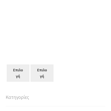
Επιλο
Επιλο
γή
γή
Κατηγορίες
Αυτό
το