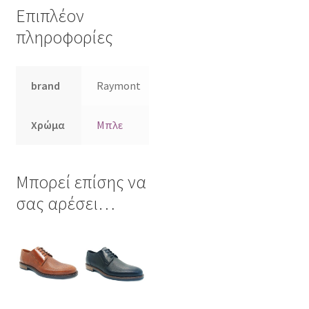
Επιπλέον
πληροφορίες
brand
Raymont
Χρώμα
Μπλε
Μπορεί επίσης να
σας αρέσει…
Αυτό
Αυτό
το
το
προϊόν
προϊόν
έχει
έχει
πολλαπλές
πολλαπλές