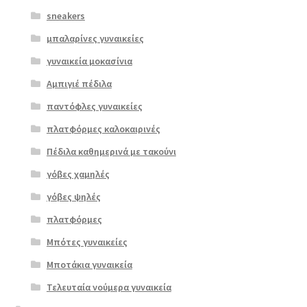
sneakers
μπαλαρίνες γυναικείες
γυναικεία μοκασίνια
Αμπιγιέ πέδιλα
παντόφλες γυναικείες
πλατφόρμες καλοκαιρινές
Πέδιλα καθημερινά με τακούνι
γόβες χαμηλές
γόβες ψηλές
Επιλο
πλατφόρμες
γή
Μπότες γυναικείες
Μποτάκια γυναικεία
Τελευταία νούμερα γυναικεία