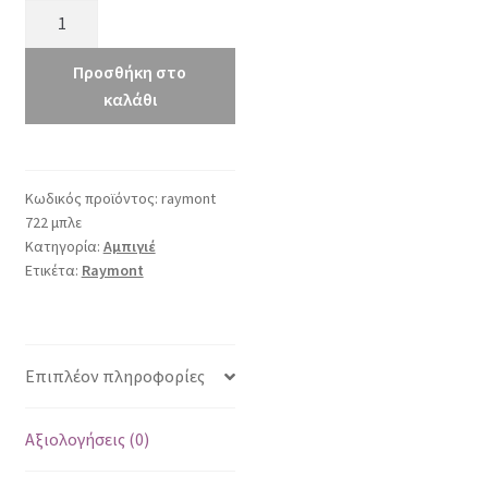
Raymont
722
μπλε
Προσθήκη στο
ποσότητα
καλάθι
Κωδικός προϊόντος:
raymont
722 μπλε
Κατηγορία:
Αμπιγιέ
Ετικέτα:
Raymont
Επιπλέον πληροφορίες
Αξιολογήσεις (0)