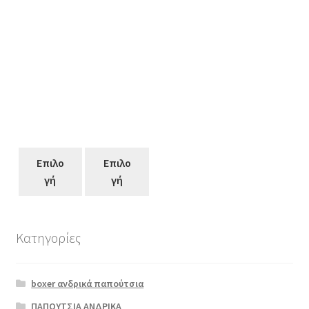
Επιλο
Επιλο
γή
γή
Κατηγορίες
Αυτό
το
boxer ανδρικά παπούτσια
προϊόν
έχει
ΠΑΠΟΥΤΣΙΑ ΑΝΔΡΙΚΑ