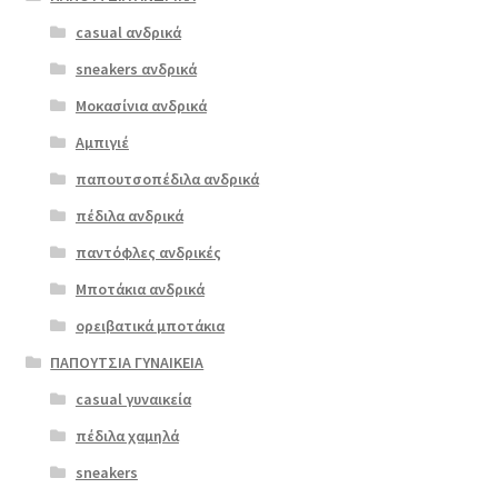
πολλαπλές
casual ανδρικά
Ragazza
παραλλαγές.
0545 μαύρο
sneakers ανδρικά
Οι
επιλογές
Μοκασίνια ανδρικά
ΠΡΟΣΦΟΡΆ!
μπορούν
Αμπιγιέ
€
55.00
να
παπουτσοπέδιλα ανδρικά
Original
Η
€
40.00
επιλεγούν
price
τρέχουσα
στη
πέδιλα ανδρικά
was:
τιμή
σελίδα
παντόφλες ανδρικές
€55.00.
είναι:
του
Μποτάκια ανδρικά
€40.00.
προϊόντος
ορειβατικά μποτάκια
ΠΑΠΟΥΤΣΙΑ ΓΥΝΑΙΚΕΙΑ
casual γυναικεία
πέδιλα χαμηλά
sneakers