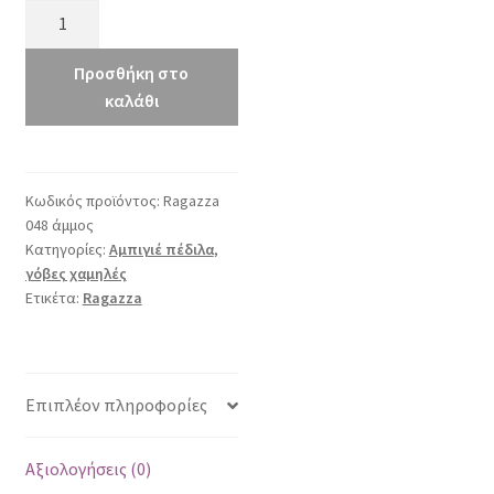
Raqgazza
048
άμμος
Προσθήκη στο
ποσότητα
καλάθι
Κωδικός προϊόντος:
Ragazza
048 άμμος
Κατηγορίες:
Αμπιγιέ πέδιλα
,
γόβες χαμηλές
Ετικέτα:
Ragazza
Επιπλέον πληροφορίες
Αξιολογήσεις (0)