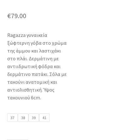
€
79.00
Ragazza γυναικεία
ξώφτερνη γόβα στο χρώμα
της άμμου και λαστιχάκι
στο πλάι. Δερμάτινη με
αντιιδρωτική φόδρα και
δερμάτινο πατάκι. Σόλα με
τακούνι ανατομική και
αντιολισθητική. Ύψος
τακουνιού 6cm.
37
38
39
41