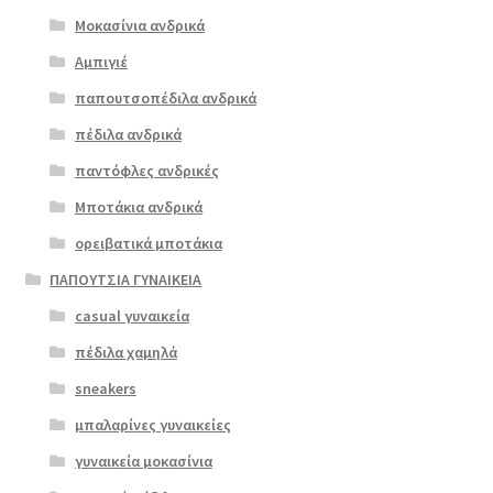
επιλογές
Μοκασίνια ανδρικά
€
79.00
μπορούν
Αμπιγιέ
να
παπουτσοπέδιλα ανδρικά
επιλεγούν
στη
πέδιλα ανδρικά
σελίδα
παντόφλες ανδρικές
του
Μποτάκια ανδρικά
προϊόντος
ορειβατικά μποτάκια
ΠΑΠΟΥΤΣΙΑ ΓΥΝΑΙΚΕΙΑ
casual γυναικεία
πέδιλα χαμηλά
sneakers
μπαλαρίνες γυναικείες
γυναικεία μοκασίνια