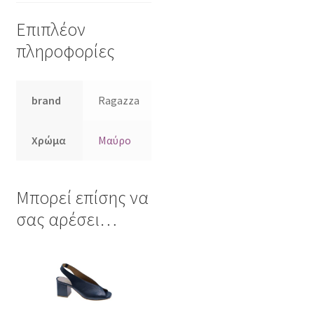
Επιπλέον
πληροφορίες
brand
Ragazza
Χρώμα
Μαύρο
Μπορεί επίσης να
σας αρέσει…
Αυτό
το
προϊόν
έχει