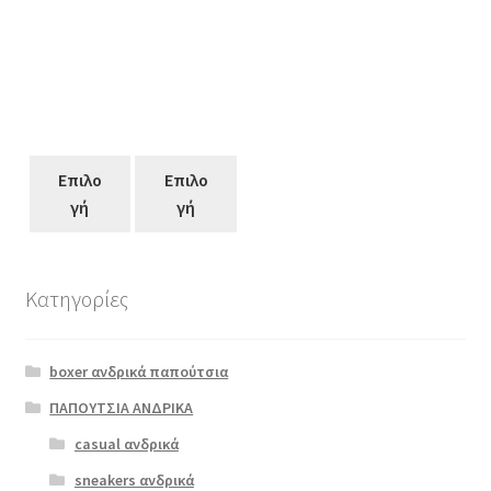
Επιλο
Επιλο
γή
γή
Κατηγορίες
Αυτό
το
boxer ανδρικά παπούτσια
προϊόν
έχει
ΠΑΠΟΥΤΣΙΑ ΑΝΔΡΙΚΑ
πολλαπλές
casual ανδρικά
Ragazza 016
παραλλαγές.
μαύρο
sneakers ανδρικά
Οι