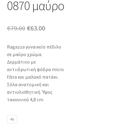
0870 μαύρο
Original
Η
€
79.00
€
63.00
price
τρέχουσα
Ragazza γυναικείο πέδιλο
was:
τιμή
σε μαύρο χρώμα.
€79.00.
είναι:
Δερμάτινο με
αντιιδρωτική φόδρα micro
€63.00.
fibra και μαλακό πατάκι.
Σόλα ανατομική και
αντιολισθητική. Ύψος
τακουνιού 4,8 cm.
40