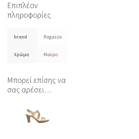
Επιπλέον
πληροφορίες
brand
Ragazza
Χρώμα
Μαύρο
Μπορεί επίσης να
σας αρέσει…
Αυτό
το
προϊόν
έχει
πολλαπλές