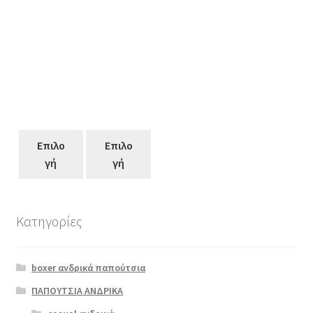
Επιλο
Επιλο
γή
γή
Κατηγορίες
Αυτό
το
boxer ανδρικά παπούτσια
προϊόν
έχει
ΠΑΠΟΥΤΣΙΑ ΑΝΔΡΙΚΑ
πολλαπλές