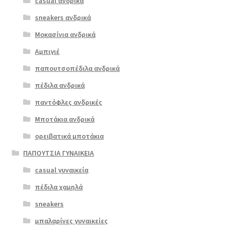
casual ανδρικά
boxer 17241
παραλλαγές.
μαύρο
sneakers ανδρικά
Οι
επιλογές
Μοκασίνια ανδρικά
€
79.00
μπορούν
Αμπιγιέ
να
παπουτσοπέδιλα ανδρικά
επιλεγούν
στη
πέδιλα ανδρικά
σελίδα
παντόφλες ανδρικές
του
Μποτάκια ανδρικά
προϊόντος
ορειβατικά μποτάκια
ΠΑΠΟΥΤΣΙΑ ΓΥΝΑΙΚΕΙΑ
casual γυναικεία
πέδιλα χαμηλά
sneakers
μπαλαρίνες γυναικείες