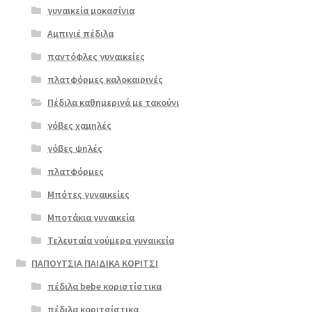
γυναικεία μοκασίνια
Αμπιγιέ πέδιλα
παντόφλες γυναικείες
πλατφόρμες καλοκαιρινές
Πέδιλα καθημερινά με τακούνι
Επιλο
γόβες χαμηλές
γή
γόβες ψηλές
πλατφόρμες
Μπότες γυναικείες
Μποτάκια γυναικεία
Τελευταία νούμερα γυναικεία
ΠΑΠΟΥΤΣΙΑ ΠΑΙΔΙΚΑ ΚΟΡΙΤΣΙ
πέδιλα bebe κοριστίστικα
πέδιλα κοριτσίστικα