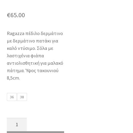
€
65.00
Ragazza πέδιλο δερμάτινο
με δερμάτινο πατάκι για
καλό ντύσιμο. Σόλα με
λαστιχένια φιάπα
αντιολισθητική για μαλακό
πάτημα. Ύψος τακουνιού
8,5cm.
36
38
Ragazza
0791