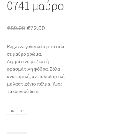
0741 μαύρο
Original
Η
€
89.00
€
72.00
price
τρέχουσα
Ragazza γυναικείο μποτάκι
was:
τιμή
σε μαύρο χρώμα.
€89.00.
είναι:
Δερμάτινο με ζεστή
υφασμάτινη φόδρα. Σόλα
€72.00.
ανατομική, αντιολισθητική
με λαστιχένιο πέλμα. Ύψος
τακουνιού 6cm.
36
37