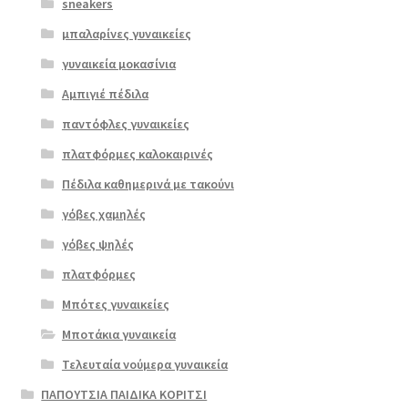
sneakers
μπαλαρίνες γυναικείες
γυναικεία μοκασίνια
Αμπιγιέ πέδιλα
παντόφλες γυναικείες
πλατφόρμες καλοκαιρινές
Διαβά
Πέδιλα καθημερινά με τακούνι
στε
περισ
γόβες χαμηλές
σότερ
γόβες ψηλές
α
πλατφόρμες
Μπότες γυναικείες
Μποτάκια γυναικεία
Τελευταία νούμερα γυναικεία
ΠΑΠΟΥΤΣΙΑ ΠΑΙΔΙΚΑ ΚΟΡΙΤΣΙ