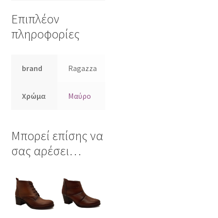
Επιπλέον
πληροφορίες
brand
Ragazza
Χρώμα
Μαύρο
Μπορεί επίσης να
σας αρέσει…
Αυτό
Αυτό
το
το
προϊόν
προϊόν
έχει
έχει