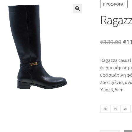
ΠΡΟΣΦΟΡΆ!
Ragazz
Ori
€
139.00
€
1
pri
Ragazza casual
was
φερμουάρ σε μ
€13
υφασμάτινη φό
λαστιχένια, αν
Ύψος3, 5cm.
38
39
40