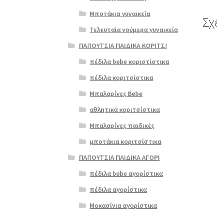
Μποτάκια γυναικεία
Σχ
Τελευταία νούμερα γυναικεία
ΠΑΠΟΥΤΣΙΑ ΠΑΙΔΙΚΑ ΚΟΡΙΤΣΙ
Αυτό
το
πέδιλα bebe κοριστίστικα
προϊ
πέδιλα κοριτσίστικα
έχει
πολλ
Μπαλαρίνες Bebe
παρα
αθλητικά κοριτσίστικα
Οι
επιλ
Μπαλαρίνες παιδικές
μπορ
μποτάκια κοριτσίστικα
να
επιλ
ΠΑΠΟΥΤΣΙΑ ΠΑΙΔΙΚΑ ΑΓΟΡΙ
στη
πέδιλα bebe αγορίστικα
σελί
του
πέδιλα αγορίστικα
προϊ
Μοκασίνια αγορίστικα