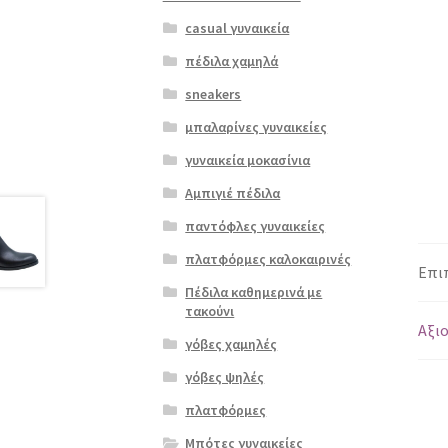
casual γυναικεία
πέδιλα χαμηλά
sneakers
μπαλαρίνες γυναικείες
γυναικεία μοκασίνια
Αμπιγιέ πέδιλα
παντόφλες γυναικείες
πλατφόρμες καλοκαιρινές
Επι
Πέδιλα καθημερινά με
τακούνι
Αξιο
γόβες χαμηλές
γόβες ψηλές
πλατφόρμες
Μπότες γυναικείες