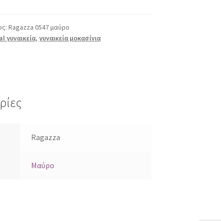
ος:
Ragazza 0547 μαύρο
al γυναικεία
,
γυναικεία μοκασίνια
ρίες
Ragazza
Μαύρο