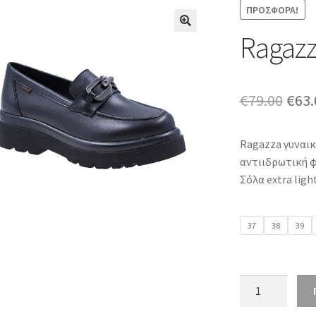
ΠΡΟΣΦΟΡΆ!
Ragazz
Orig
€
79.00
€
63.
pric
Ragazza γυναικ
was:
αντιιδρωτική φ
€79.
Σόλα extra ligh
37
38
39
Ragazza
0547