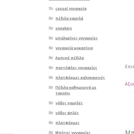
casual γυναικεία
πέδιλα χαμηλά
sneakers
μπαλαρίνες γυναικείες
γυναικεία μοκασίνια
Αμπιγιέ πέδιλα
Επι
παντόφλες γυναικείες
πλατφόρμες καλοκαιρινές
Αξιο
Πέδιλα καθημερινά με
τακούνι
γόβες χαμηλές
γόβες ψηλές
πλατφόρμες
Μπ
Μπότες γυναικείες