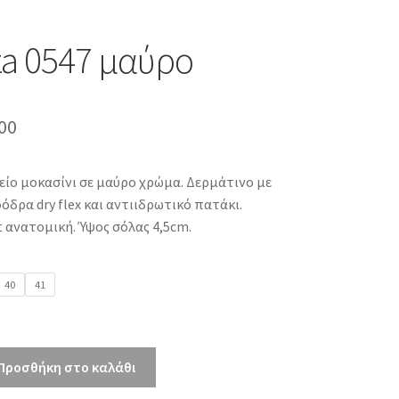
a 0547 μαύρο
inal
Η
00
e
τρέχουσα
είο μοκασίνι σε μαύρο χρώμα. Δερμάτινο με
τιμή
όδρα dry flex και αντιιδρωτικό πατάκι.
00.
είναι:
t ανατομική. Ύψος σόλας 4,5cm.
€63.00.
40
41
Προσθήκη στο καλάθι