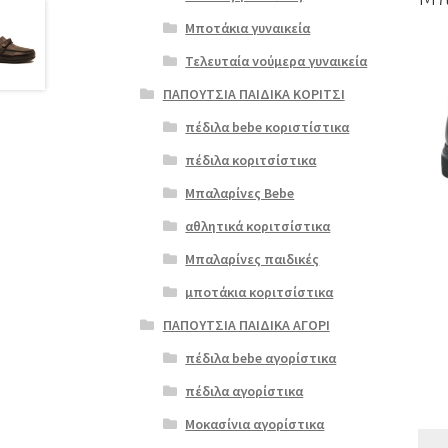
Μποτάκια γυναικεία
Αυτό
Τελευταία νούμερα γυναικεία
το
προϊ
ΠΑΠΟΥΤΣΙΑ ΠΑΙΔΙΚΑ ΚΟΡΙΤΣΙ
έχει
πέδιλα bebe κοριστίστικα
πολλ
παρα
πέδιλα κοριτσίστικα
Οι
Μπαλαρίνες Bebe
επιλ
μπορ
αθλητικά κοριτσίστικα
να
Μπαλαρίνες παιδικές
επιλ
στη
μποτάκια κοριτσίστικα
σελί
ΠΑΠΟΥΤΣΙΑ ΠΑΙΔΙΚΑ ΑΓΟΡΙ
του
προϊ
πέδιλα bebe αγορίστικα
πέδιλα αγορίστικα
Μοκασίνια αγορίστικα