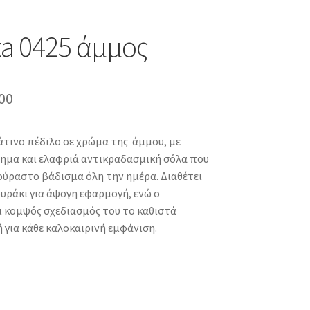
a 0425 άμμος
inal
Η
00
e
τρέχουσα
άτινο πέδιλο σε χρώμα της άμμου, με
τιμή
ημα και ελαφριά αντικραδασμική σόλα που
00.
είναι:
ύραστο βάδισμα όλη την ημέρα. Διαθέτει
υράκι για άψογη εφαρμογή, ενώ ο
€55.00.
ι κομψός σχεδιασμός του το καθιστά
ή για κάθε καλοκαιρινή εμφάνιση.