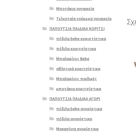
Μποτάκια γυναικεία
Τελευταία νούμερα γυναικεία
Σχ
ΠΑΠΟΥΤΣΙΑ ΠΑΙΔΙΚΑ ΚΟΡΙΤΣΙ
Αυτό
πέδιλα bebe κοριστίστικα
το
πέδιλα κοριτσίστικα
προϊ
έχει
Μπαλαρίνες Bebe
πολλ
αθλητικά κοριτσίστικα
παρα
Οι
Μπαλαρίνες παιδικές
επιλ
μποτάκια κοριτσίστικα
μπορ
να
ΠΑΠΟΥΤΣΙΑ ΠΑΙΔΙΚΑ ΑΓΟΡΙ
επιλ
πέδιλα bebe αγορίστικα
στη
σελί
πέδιλα αγορίστικα
του
Μοκασίνια αγορίστικα
προϊ