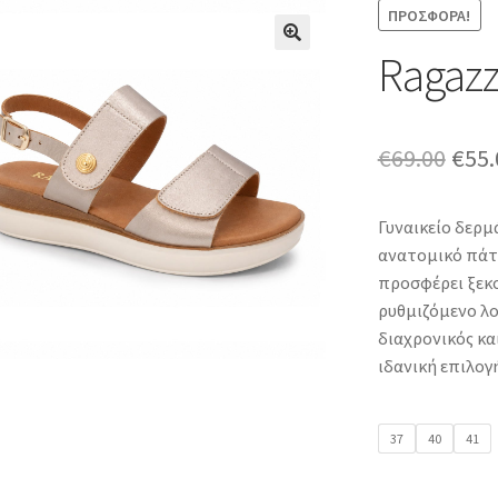
ΠΡΟΣΦΟΡΆ!
Ragazz
Orig
€
69.00
€
55.
pric
Γυναικείο δερμ
was:
ανατομικό πάτ
€69.
προσφέρει ξεκο
ρυθμιζόμενο λο
διαχρονικός κα
ιδανική επιλογ
37
40
41