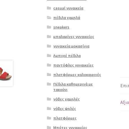
casual γυναικεία
πέδιλα χαμηλά
sneakers
μπαλαρίνες γυναικείες
γυναικεία μοκασίνια
Αμπιγιέ πέδιλα
παντόφλες γυναικείες
πλατφόρμες καλοκαιρινές
Πέδιλα καθημερινά με
Επι
τακούνι
γόβες χαμηλές
Αξιο
γόβες ψηλές
πλατφόρμες
Μπότες γυναικείες