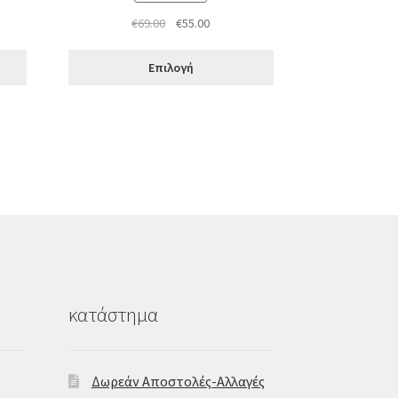
Original
Η
€
69.00
€
55.00
υσα
price
τρέχουσα
was:
τιμή
Επιλογή
€69.00.
είναι:
€55.00.
κατάστημα
Δωρεάν Αποστολές-Αλλαγές