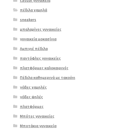
casual γυναικεία
πέδιλα χαμηλά
sneakers
μπαλαρίνες γυναικείες
γυναικεία μοκασίνια
Αμπιγιέ πέδιλα
παντόφλες γυναικείες
πλατφόρμες καλοκαιρινές
Πέδιλα καθημερινά με τακούνι
γόβες χαμηλές
γόβες ψηλές
Επιλο
πλατφόρμες
γή
Μπότες γυναικείες
Μποτάκια γυναικεία