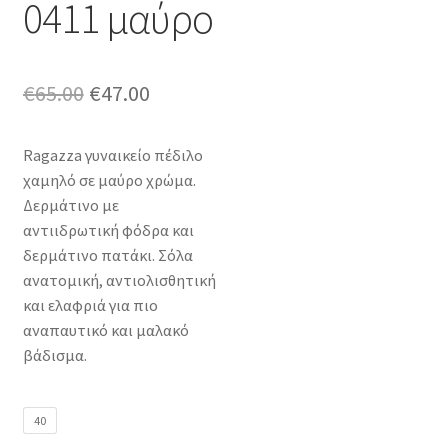
0411 μαύρο
Original
Η
€
65.00
€
47.00
price
τρέχουσα
Ragazza γυναικείο πέδιλο
was:
τιμή
χαμηλό σε μαύρο χρώμα.
€65.00.
είναι:
Δερμάτινο με
αντιιδρωτική φόδρα και
€47.00.
δερμάτινο πατάκι. Σόλα
ανατομική, αντιολισθητική
και ελαφριά για πιο
αναπαυτικό και μαλακό
βάδισμα.
40