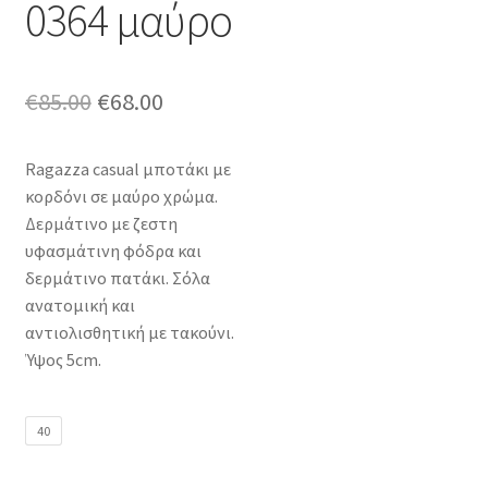
0364 μαύρο
Original
Η
€
85.00
€
68.00
price
τρέχουσα
Ragazza casual μποτάκι με
was:
τιμή
κορδόνι σε μαύρο χρώμα.
€85.00.
είναι:
Δερμάτινο με ζεστη
υφασμάτινη φόδρα και
€68.00.
δερμάτινο πατάκι. Σόλα
ανατομική και
αντιολισθητική με τακούνι.
Ύψος 5cm.
40