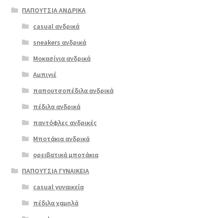
έχει
ΠΑΠΟΥΤΣΙΑ ΑΝΔΡΙΚΑ
πολλαπλές
casual ανδρικά
Ragazza
παραλλαγές.
0362 ταμπά
sneakers ανδρικά
Οι
επιλογές
Μοκασίνια ανδρικά
€
85.00
μπορούν
Αμπιγιέ
να
παπουτσοπέδιλα ανδρικά
επιλεγούν
στη
πέδιλα ανδρικά
σελίδα
παντόφλες ανδρικές
του
Μποτάκια ανδρικά
προϊόντος
ορειβατικά μποτάκια
ΠΑΠΟΥΤΣΙΑ ΓΥΝΑΙΚΕΙΑ
casual γυναικεία
πέδιλα χαμηλά