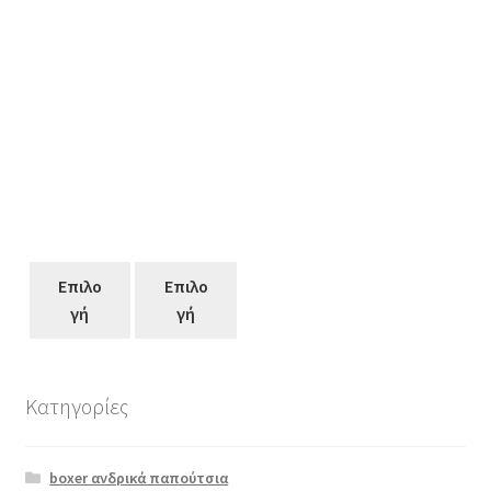
Επιλο
Επιλο
γή
γή
Κατηγορίες
Αυτό
το
boxer ανδρικά παπούτσια
προϊόν