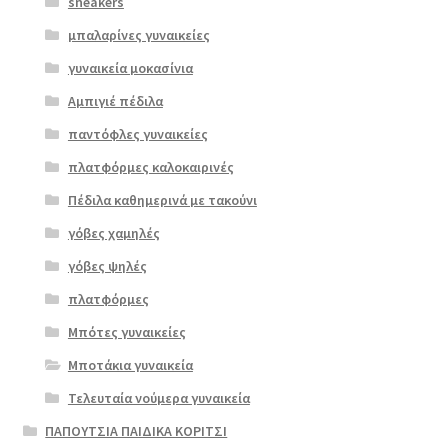
sneakers
μπαλαρίνες γυναικείες
γυναικεία μοκασίνια
Αμπιγιέ πέδιλα
παντόφλες γυναικείες
πλατφόρμες καλοκαιρινές
Πέδιλα καθημερινά με τακούνι
Επιλο
γόβες χαμηλές
γή
γόβες ψηλές
πλατφόρμες
Μπότες γυναικείες
Μποτάκια γυναικεία
Τελευταία νούμερα γυναικεία
ΠΑΠΟΥΤΣΙΑ ΠΑΙΔΙΚΑ ΚΟΡΙΤΣΙ