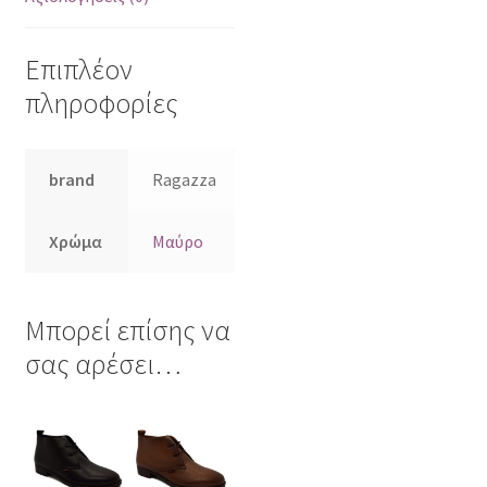
Επιπλέον
πληροφορίες
brand
Ragazza
Χρώμα
Μαύρο
Μπορεί επίσης να
σας αρέσει…
Αυτό
Αυτό
το
το
προϊόν
προϊόν