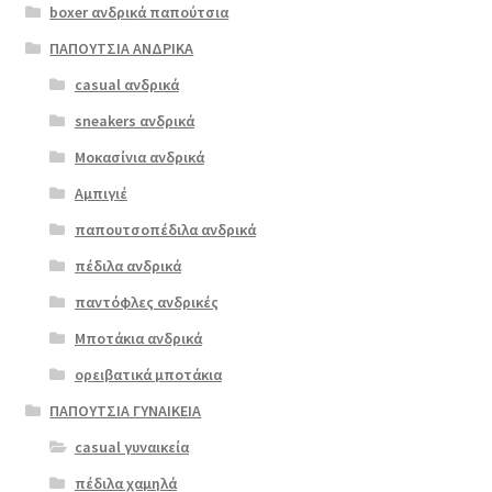
boxer ανδρικά παπούτσια
προϊόν
έχει
ΠΑΠΟΥΤΣΙΑ ΑΝΔΡΙΚΑ
πολλαπλές
casual ανδρικά
boxer 52327
παραλλαγές.
μαύρο
sneakers ανδρικά
Οι
επιλογές
Μοκασίνια ανδρικά
ΠΡΟΣΦΟΡΆ!
μπορούν
Αμπιγιέ
€
65.00
να
παπουτσοπέδιλα ανδρικά
Original
Η
€
55.00
επιλεγούν
price
τρέχουσα
στη
πέδιλα ανδρικά
was:
τιμή
σελίδα
παντόφλες ανδρικές
€65.00.
είναι:
του
Μποτάκια ανδρικά
€55.00.
προϊόντος
ορειβατικά μποτάκια
ΠΑΠΟΥΤΣΙΑ ΓΥΝΑΙΚΕΙΑ
casual γυναικεία
πέδιλα χαμηλά