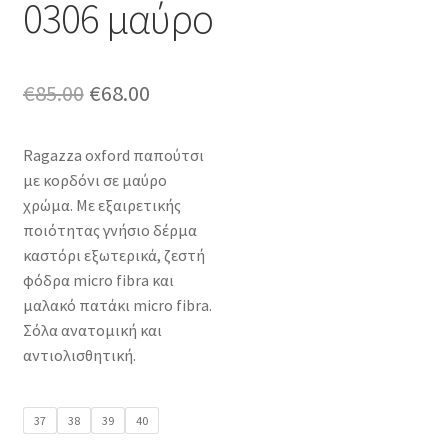
0306 μαύρο
Original
Η
€
85.00
€
68.00
price
τρέχουσα
Ragazza oxford παπούτσι
was:
τιμή
με κορδόνι σε μαύρο
€85.00.
είναι:
χρώμα. Με εξαιρετικής
ποιότητας γνήσιο δέρμα
€68.00.
καστόρι εξωτερικά, ζεστή
φόδρα micro fibra και
μαλακό πατάκι micro fibra.
Σόλα ανατομική και
αντιολισθητική.
37
38
39
40