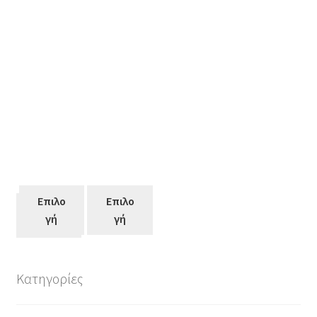
Επιλο
Επιλο
Επιλο
γή
γή
γή
Κατηγορίες
Αυτό
το