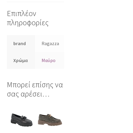
Επιπλέον
πληροφορίες
brand
Ragazza
Χρώμα
Μαύρο
Μπορεί επίσης να
σας αρέσει…
Αυτό
Αυτό
το
το
προϊόν
προϊόν
έχει
έχει