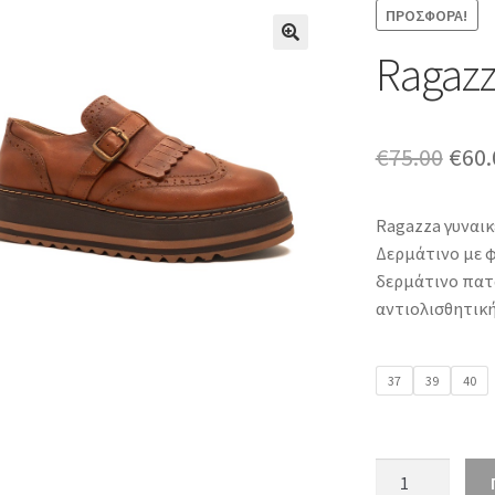
ΠΡΟΣΦΟΡΆ!
Ragazz
Orig
€
75.00
€
60.
pric
Ragazza γυναικ
was:
Δερμάτινο με φ
€75.
δερμάτινο πατά
αντιολισθητικ
37
39
40
Ragazza