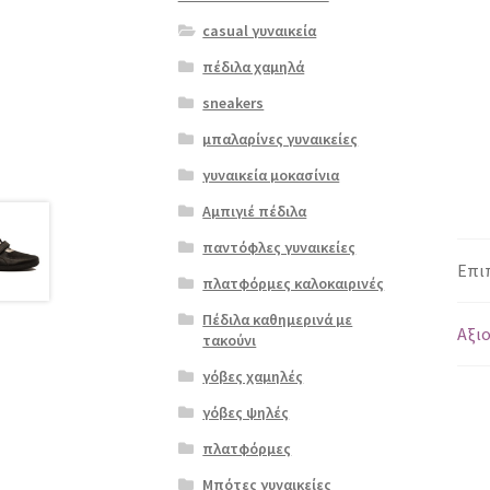
casual γυναικεία
πέδιλα χαμηλά
sneakers
μπαλαρίνες γυναικείες
γυναικεία μοκασίνια
Αμπιγιέ πέδιλα
παντόφλες γυναικείες
Επι
πλατφόρμες καλοκαιρινές
Πέδιλα καθημερινά με
Αξιο
τακούνι
γόβες χαμηλές
γόβες ψηλές
πλατφόρμες
Μπότες γυναικείες