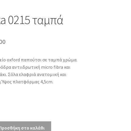
a 0215 ταμπά
inal
Η
00
e
τρέχουσα
είο oxford παπούτσι σε ταμπά χρώμα.
τιμή
όδρα αντιιδρωτική micro fibra και
00.
είναι:
κι. Σόλα ελαφριά ανατομική και
ή.Ύψος πλατφόρμας 4,5cm.
€60.00.
Προσθήκη στο καλάθι