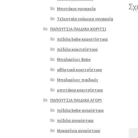
Σχ
Μποτάκια γυναικεία
Τελευταία νούμερα γυναικεία
Αυτό
ΠΑΠΟΥΤΣΙΑ ΠΑΙΔΙΚΑ ΚΟΡΙΤΣΙ
το
προϊ
πέδιλα bebe κοριστίστικα
έχει
πέδιλα κοριτσίστικα
πολλ
παρα
Μπαλαρίνες Bebe
Οι
αθλητικά κοριτσίστικα
επιλ
μπορ
Μπαλαρίνες παιδικές
να
μποτάκια κοριτσίστικα
επιλ
στη
ΠΑΠΟΥΤΣΙΑ ΠΑΙΔΙΚΑ ΑΓΟΡΙ
σελί
πέδιλα bebe αγορίστικα
του
προϊ
πέδιλα αγορίστικα
Μοκασίνια αγορίστικα