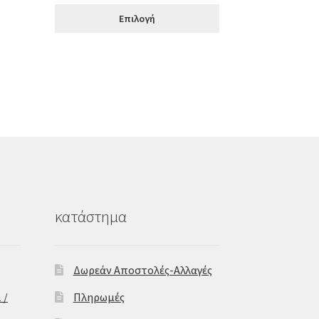
was:
τιμή
Επιλογή
€69.00.
είναι:
€55.00.
κατάστημα
Δωρεάν Αποστολές-Αλλαγές
 /
Πληρωμές