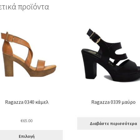
ετικά προϊόντα
όν
απλές
λλαγές.
ογές
ούν
εγούν
Ragazza 0340 κάμελ
Ragazza 0339 μαύρο
δα
όντος
€
65.00
Διαβάστε περισσότερα
Επιλογή