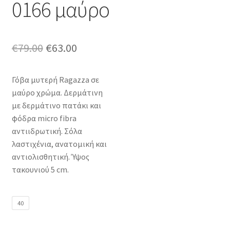
0166 μαύρο
Original
Η
€
79.00
€
63.00
price
τρέχουσα
Γόβα μυτερή Ragazza σε
was:
τιμή
μαύρο χρώμα. Δερμάτινη
€79.00.
είναι:
με δερμάτινο πατάκι και
φόδρα micro fibra
€63.00.
αντιιδρωτική. Σόλα
λαστιχένια, ανατομική και
αντιολισθητική. Ύψος
τακουνιού 5 cm.
40