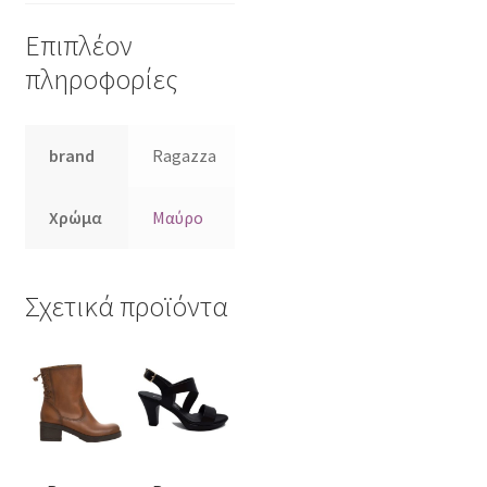
Επιπλέον
πληροφορίες
brand
Ragazza
Χρώμα
Μαύρο
Σχετικά προϊόντα
Αυτό
Αυτό
το
το
προϊόν
προϊόν
έχει
έχει
πολλαπλές
πολλαπλές