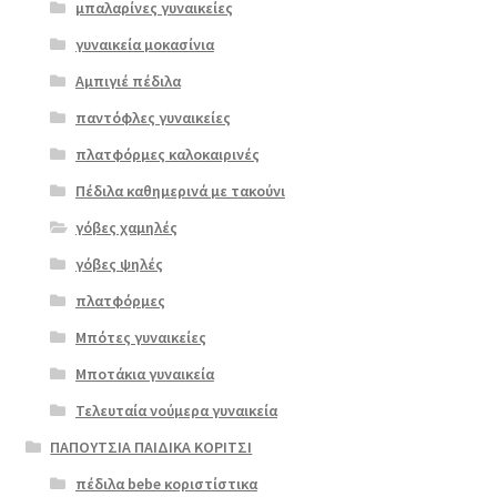
μπαλαρίνες γυναικείες
γυναικεία μοκασίνια
Αμπιγιέ πέδιλα
παντόφλες γυναικείες
πλατφόρμες καλοκαιρινές
Πέδιλα καθημερινά με τακούνι
γόβες χαμηλές
γόβες ψηλές
Επιλο
πλατφόρμες
γή
Μπότες γυναικείες
Μποτάκια γυναικεία
Τελευταία νούμερα γυναικεία
ΠΑΠΟΥΤΣΙΑ ΠΑΙΔΙΚΑ ΚΟΡΙΤΣΙ
πέδιλα bebe κοριστίστικα