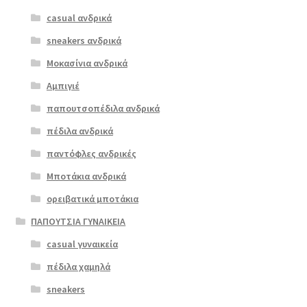
πολλαπλές
casual ανδρικά
Ragazza
παραλλαγές.
0791 άμμος
sneakers ανδρικά
Οι
επιλογές
Μοκασίνια ανδρικά
ΠΡΟΣΦΟΡΆ!
μπορούν
Αμπιγιέ
€
65.00
να
παπουτσοπέδιλα ανδρικά
Original
Η
€
52.00
επιλεγούν
price
τρέχουσα
στη
πέδιλα ανδρικά
was:
τιμή
σελίδα
παντόφλες ανδρικές
€65.00.
είναι:
του
Μποτάκια ανδρικά
€52.00.
προϊόντος
ορειβατικά μποτάκια
ΠΑΠΟΥΤΣΙΑ ΓΥΝΑΙΚΕΙΑ
casual γυναικεία
πέδιλα χαμηλά
sneakers