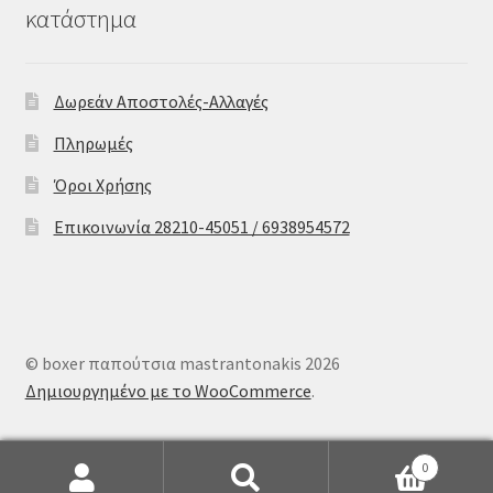
κατάστημα
Δωρεάν Αποστολές-Αλλαγές
Πληρωμές
Όροι Χρήσης
Επικοινωνία 28210-45051 / 6938954572
© boxer παπούτσια mastrantonakis 2026
Δημιουργημένο με το WooCommerce
.
0
Αναζήτηση
Αναζήτηση