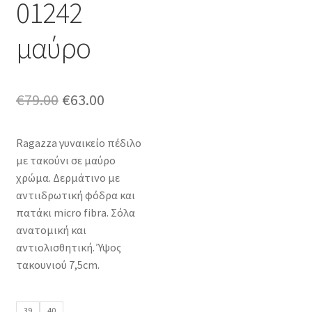
01242
μαύρο
Original
Η
€
79.00
€
63.00
price
τρέχουσα
Ragazza γυναικείο πέδιλο
was:
τιμή
με τακούνι σε μαύρο
€79.00.
είναι:
χρώμα. Δερμάτινο με
αντιιδρωτική φόδρα και
€63.00.
πατάκι micro fibra. Σόλα
ανατομική και
αντιολισθητική. Ύψος
τακουνιού 7,5cm.
39
40