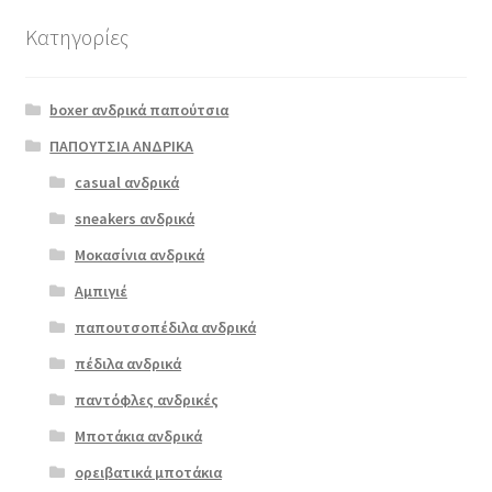
Κατηγορίες
Αυτό
το
boxer ανδρικά παπούτσια
προϊόν
έχει
ΠΑΠΟΥΤΣΙΑ ΑΝΔΡΙΚΑ
πολλαπλές
casual ανδρικά
Ragazza
παραλλαγές.
0261 άμμος
sneakers ανδρικά
Οι
επιλογές
Μοκασίνια ανδρικά
ΠΡΟΣΦΟΡΆ!
μπορούν
Αμπιγιέ
€
69.00
να
παπουτσοπέδιλα ανδρικά
Original
Η
€
55.00
επιλεγούν
price
τρέχουσα
στη
πέδιλα ανδρικά
was:
τιμή
σελίδα
παντόφλες ανδρικές
€69.00.
είναι:
του
Μποτάκια ανδρικά
€55.00.
προϊόντος
ορειβατικά μποτάκια