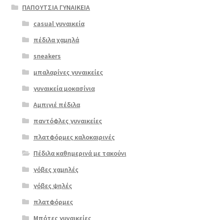
ΠΑΠΟΥΤΣΙΑ ΓΥΝΑΙΚΕΙΑ
casual γυναικεία
πέδιλα χαμηλά
sneakers
μπαλαρίνες γυναικείες
γυναικεία μοκασίνια
Αμπιγιέ πέδιλα
παντόφλες γυναικείες
πλατφόρμες καλοκαιρινές
Πέδιλα καθημερινά με τακούνι
γόβες χαμηλές
γόβες ψηλές
Επιλο
πλατφόρμες
γή
Μπότες γυναικείες