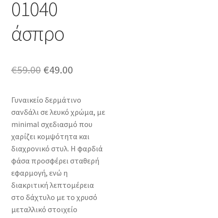
01040
άσπρο
Original
Η
€
59.00
€
49.00
price
τρέχουσα
Γυναικείο δερμάτινο
was:
τιμή
σανδάλι σε λευκό χρώμα, με
€59.00.
είναι:
minimal σχεδιασμό που
χαρίζει κομψότητα και
€49.00.
διαχρονικό στυλ. Η φαρδιά
φάσα προσφέρει σταθερή
εφαρμογή, ενώ η
διακριτική λεπτομέρεια
στο δάχτυλο με το χρυσό
μεταλλικό στοιχείο