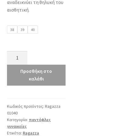
αναδεικνύει τη θηλυκή του
αισθητική.
38
39
40
Ragazza
01040
άσπρο
Προσθήκη στο
ποσότητα
καλάθι
Κωδικός προϊόντος:
Ragazza
01040
Κατηγορία:
παντόφλες
γυναικείες
Ετικέτα:
Ragazza