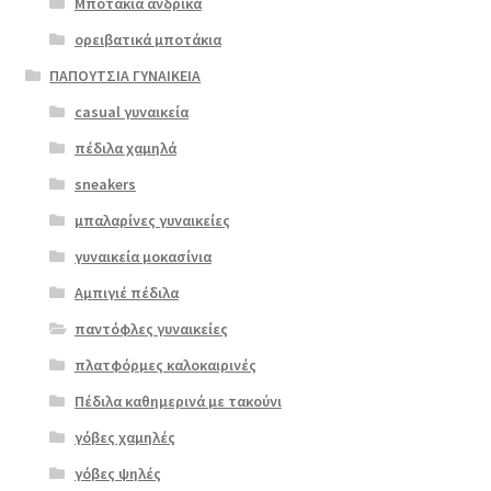
Μποτάκια ανδρικά
€52.00.
προϊόντος
ορειβατικά μποτάκια
ΠΑΠΟΥΤΣΙΑ ΓΥΝΑΙΚΕΙΑ
casual γυναικεία
πέδιλα χαμηλά
sneakers
μπαλαρίνες γυναικείες
γυναικεία μοκασίνια
Αμπιγιέ πέδιλα
παντόφλες γυναικείες
πλατφόρμες καλοκαιρινές
Πέδιλα καθημερινά με τακούνι
γόβες χαμηλές
γόβες ψηλές