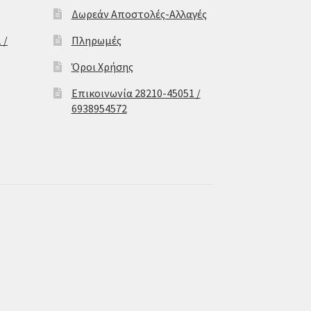
Δωρεάν Αποστολές-Αλλαγές
 /
Πληρωμές
Όροι Χρήσης
Επικοινωνία 28210-45051 /
6938954572