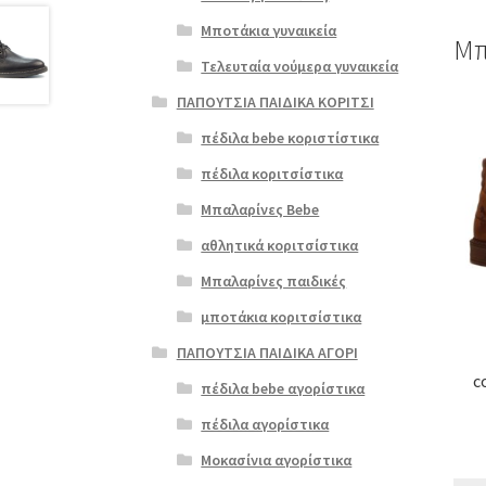
Μποτάκια γυναικεία
Μπ
Τελευταία νούμερα γυναικεία
ΠΑΠΟΥΤΣΙΑ ΠΑΙΔΙΚΑ ΚΟΡΙΤΣΙ
Αυτό
το
πέδιλα bebe κοριστίστικα
προϊ
πέδιλα κοριτσίστικα
έχει
πολλ
Μπαλαρίνες Bebe
παρα
αθλητικά κοριτσίστικα
Οι
επιλ
Μπαλαρίνες παιδικές
μπορ
μποτάκια κοριτσίστικα
να
επιλ
ΠΑΠΟΥΤΣΙΑ ΠΑΙΔΙΚΑ ΑΓΟΡΙ
στη
c
πέδιλα bebe αγορίστικα
σελί
του
πέδιλα αγορίστικα
προϊ
Μοκασίνια αγορίστικα