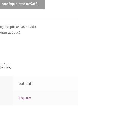
Προσθήκη στο καλάθι
ος:
out put 85055 κονιάκ
κια ανδρικά
ρίες
out put
Ταμπά