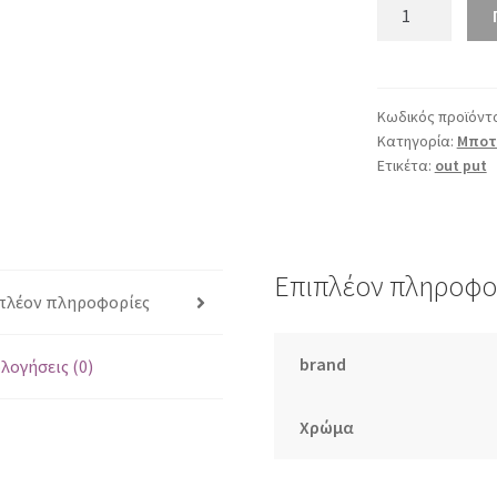
out
put
85055
κονιάκ
ποσότητα
Κωδικός προϊόντ
Κατηγορία:
Μποτά
Ετικέτα:
out put
Επιπλέον πληροφο
πλέον πληροφορίες
brand
λογήσεις (0)
Χρώμα