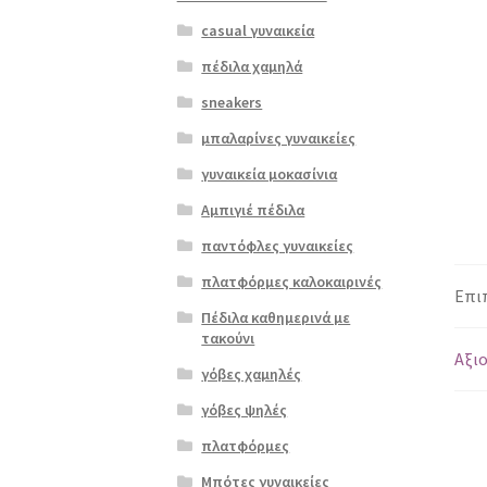
casual γυναικεία
πέδιλα χαμηλά
sneakers
μπαλαρίνες γυναικείες
γυναικεία μοκασίνια
Αμπιγιέ πέδιλα
παντόφλες γυναικείες
πλατφόρμες καλοκαιρινές
Επι
Πέδιλα καθημερινά με
τακούνι
Αξιο
γόβες χαμηλές
γόβες ψηλές
πλατφόρμες
Μπότες γυναικείες