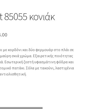
t 85055 κονιάκ
ginal
Η
4.00
ce
τρέχουσα
ι με κορδόνι και δύο φερμουάρ στο πλάι σε
:
τιμή
μαύρη σκιά χρώμα. Εξαιρετικής ποιότητας
5.00.
είναι:
κά. Εσωτερική ζεστή υφασμάτινη φόδρα και
ομικό πατάκι. Σόλα με τακούνι, λαστιχένια
€84.00.
αντιολισθητική.