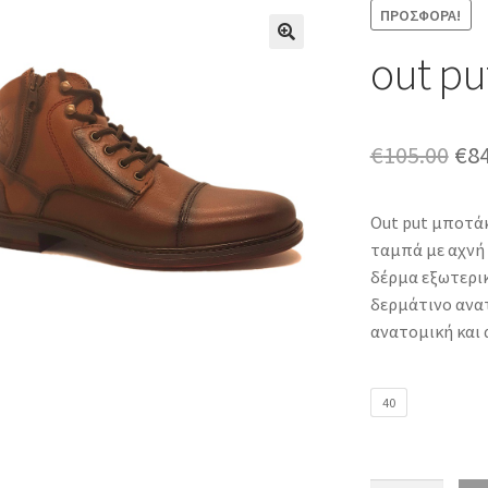
ΠΡΟΣΦΟΡΆ!
out pu
Ori
€
105.00
€
8
pri
Out put μποτάκ
was
ταμπά με αχνή 
€10
δέρμα εξωτερι
δερμάτινο ανατ
ανατομική και 
40