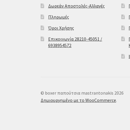
Δωρεάν Αποστολές-Αλλαγές
Πληρωμές
Όροι Χρήσης
Επικοινωνία 28210-45051 /
6938954572
© boxer παπούτσια mastrantonakis 2026
Δημιουργημένο με το WooCommerce
.