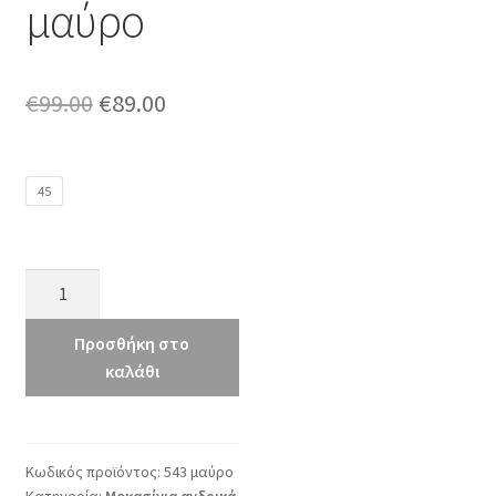
μαύρο
Original
Η
€
99.00
€
89.00
price
τρέχουσα
was:
τιμή
45
€99.00.
είναι:
€89.00.
kricket
543
μαύρο
Προσθήκη στο
ποσότητα
καλάθι
Κωδικός προϊόντος:
543 μαύρο
Κατηγορία:
Μοκασίνια ανδρικά