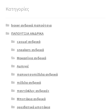
Κατηγορίες
Αυτό
το
boxer ανδρικά παπούτσια
προϊόν
έχει
ΠΑΠΟΥΤΣΙΑ ΑΝΔΡΙΚΑ
πολλαπλές
casual ανδρικά
boxer 21078
παραλλαγές.
καφέ nubuck
sneakers ανδρικά
Οι
επιλογές
Μοκασίνια ανδρικά
€
79.00
μπορούν
Αμπιγιέ
να
παπουτσοπέδιλα ανδρικά
επιλεγούν
στη
πέδιλα ανδρικά
σελίδα
παντόφλες ανδρικές
του
Μποτάκια ανδρικά
προϊόντος
ορειβατικά μποτάκια