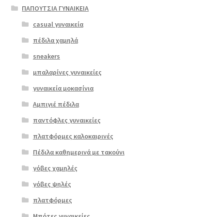
ΠΑΠΟΥΤΣΙΑ ΓΥΝΑΙΚΕΙΑ
casual γυναικεία
πέδιλα χαμηλά
sneakers
μπαλαρίνες γυναικείες
γυναικεία μοκασίνια
Αμπιγιέ πέδιλα
παντόφλες γυναικείες
πλατφόρμες καλοκαιρινές
Πέδιλα καθημερινά με τακούνι
Επιλο
γόβες χαμηλές
γή
γόβες ψηλές
πλατφόρμες
Μπότες γυναικείες