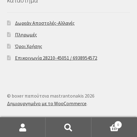
Δωρεάν Αποστολές-Αλλαγές
Πληρωμές
Όροι Χρήσης
Επικοινωνία 28210-45051 / 6938954572
© boxer παπούτσια mastrantonakis 2026
Δημιουργημένο με το WooCommerce
.
0
Αναζήτηση
Αναζήτηση