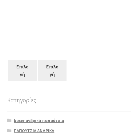
Επιλο
Επιλο
γή
γή
Επιλο
γή
Κατηγορίες
Αυτό
το
boxer ανδρικά παπούτσια
προϊόν
έχει
ΠΑΠΟΥΤΣΙΑ ΑΝΔΡΙΚΑ
πολλαπλές