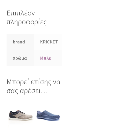
Επιπλέον
πληροφορίες
brand
KRICKET
Χρώμα
Μπλε
Μπορεί επίσης να
σας αρέσει…
Αυτό
Αυτό
το
το
προϊόν
προϊόν
έχει
έχει