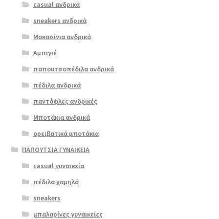
casual ανδρικά
boxer 13109
παραλλαγές.
μαύρο
sneakers ανδρικά
Οι
επιλογές
Μοκασίνια ανδρικά
ΠΡΟΣΦΟΡΆ!
μπορούν
Αμπιγιέ
€
89.00
να
παπουτσοπέδιλα ανδρικά
Original
Η
€
72.00
επιλεγούν
price
τρέχουσα
στη
πέδιλα ανδρικά
was:
τιμή
σελίδα
παντόφλες ανδρικές
€89.00.
είναι:
του
Μποτάκια ανδρικά
€72.00.
προϊόντος
ορειβατικά μποτάκια
ΠΑΠΟΥΤΣΙΑ ΓΥΝΑΙΚΕΙΑ
casual γυναικεία
πέδιλα χαμηλά
sneakers
μπαλαρίνες γυναικείες