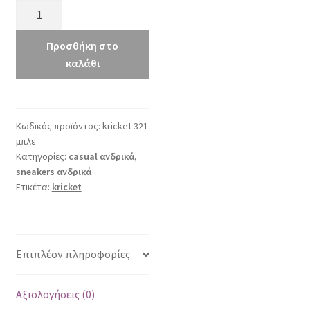
Kricket
321
μπλε
Προσθήκη στο
ποσότητα
καλάθι
Κωδικός προϊόντος:
kricket 321
μπλε
Κατηγορίες:
casual ανδρικά
,
sneakers ανδρικά
Ετικέτα:
kricket
Επιπλέον πληροφορίες
Αξιολογήσεις (0)