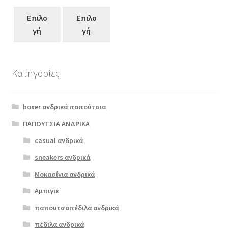
Επιλο
Επιλο
γή
γή
Κατηγορίες
Αυτό
το
boxer ανδρικά παπούτσια
προϊόν
έχει
ΠΑΠΟΥΤΣΙΑ ΑΝΔΡΙΚΑ
πολλαπλές
casual ανδρικά
boxer 82602
παραλλαγές.
μπεζ
sneakers ανδρικά
Οι
επιλογές
Μοκασίνια ανδρικά
ΠΡΟΣΦΟΡΆ!
μπορούν
Αμπιγιέ
€
59.00
να
παπουτσοπέδιλα ανδρικά
Original
Η
€
47.00
επιλεγούν
price
τρέχουσα
στη
πέδιλα ανδρικά