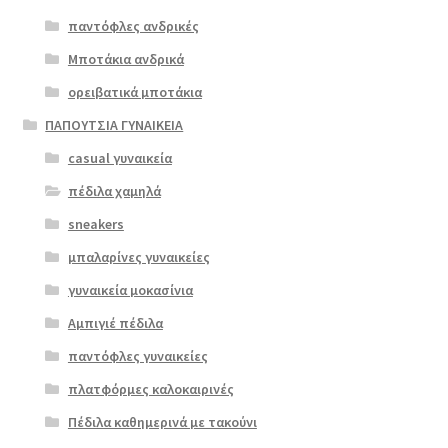
was:
τιμή
σελίδα
παντόφλες ανδρικές
€59.00.
είναι:
του
Μποτάκια ανδρικά
€47.00.
προϊόντος
ορειβατικά μποτάκια
ΠΑΠΟΥΤΣΙΑ ΓΥΝΑΙΚΕΙΑ
casual γυναικεία
πέδιλα χαμηλά
sneakers
μπαλαρίνες γυναικείες
γυναικεία μοκασίνια
Αμπιγιέ πέδιλα
παντόφλες γυναικείες
πλατφόρμες καλοκαιρινές
Πέδιλα καθημερινά με τακούνι