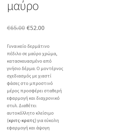
μαύρο
Original
Η
€
65.00
€
52.00
price
τρέχουσα
Γυναικείο δερμάτινο
was:
τιμή
πέδιλο σε μαύρο χρώμα,
€65.00.
είναι:
κατασκευασμένο από
γνήσιο δέρμα. Ο μοντέρνος
€52.00.
σχεδιασμός με χιαστί
φάσες στο μπροστινό
μέρος προσφέρει σταθερή
εφαρμογή και διαχρονικό
στυλ. Διαθέτει
αυτοκόλλητο κλείσιμο
(
κριτς-κρατς
) για εύκολη
εφαρμογή και άψογη