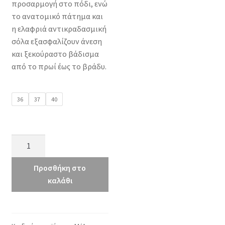
προσαρμογή στο πόδι, ενώ
το ανατομικό πάτημα και
η ελαφριά αντικραδασμική
σόλα εξασφαλίζουν άνεση
και ξεκούραστο βάδισμα
από το πρωί έως το βράδυ.
36
37
40
Gotsi
115
μαύρο
Προσθήκη στο
ποσότητα
καλάθι