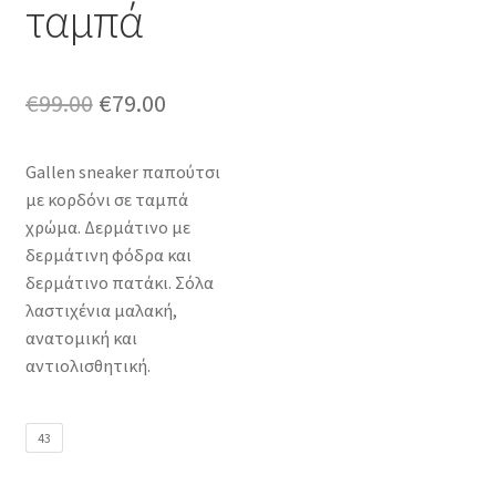
ταμπά
Original
Η
€
99.00
€
79.00
price
τρέχουσα
Gallen sneaker παπούτσι
was:
τιμή
με κορδόνι σε ταμπά
€99.00.
είναι:
χρώμα. Δερμάτινο με
δερμάτινη φόδρα και
€79.00.
δερμάτινο πατάκι. Σόλα
λαστιχένια μαλακή,
ανατομική και
αντιολισθητική.
43