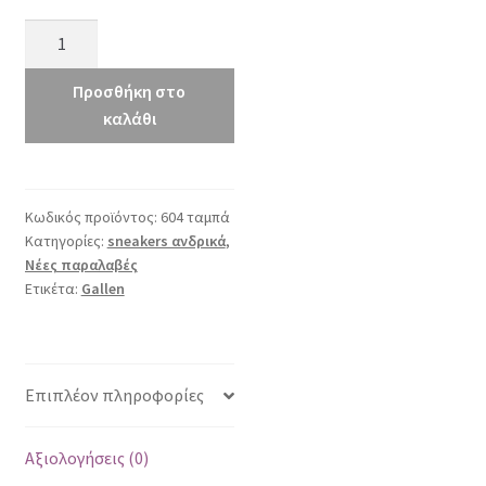
Gallen
604
ταμπά
Προσθήκη στο
ποσότητα
καλάθι
Κωδικός προϊόντος:
604 ταμπά
Κατηγορίες:
sneakers ανδρικά
,
Νέες παραλαβές
Ετικέτα:
Gallen
Επιπλέον πληροφορίες
Αξιολογήσεις (0)