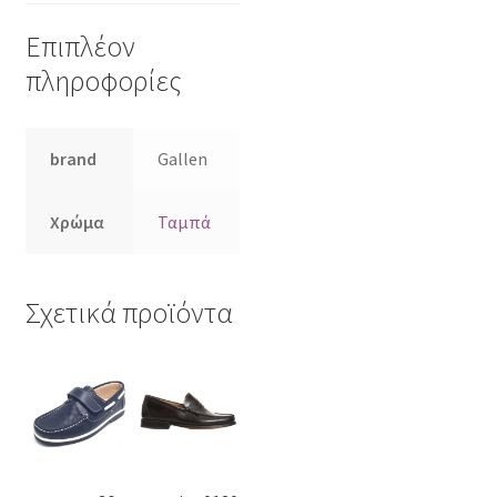
Επιπλέον
πληροφορίες
brand
Gallen
Χρώμα
Ταμπά
Σχετικά προϊόντα
Αυτό
Αυτό
το
το
προϊόν
προϊόν
έχει
έχει
πολλαπλές
πολλαπλές