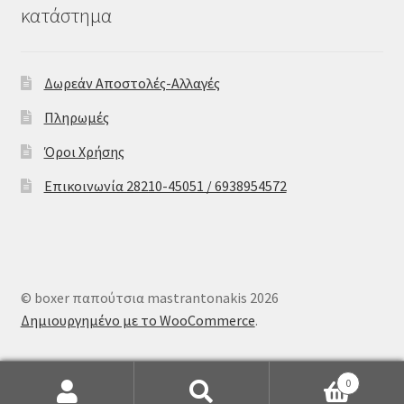
κατάστημα
Δωρεάν Αποστολές-Αλλαγές
Πληρωμές
Όροι Χρήσης
Επικοινωνία 28210-45051 / 6938954572
© boxer παπούτσια mastrantonakis 2026
Δημιουργημένο με το WooCommerce
.
0
Αναζήτηση
Αναζήτηση