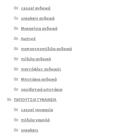
πολλαπλές
casual ανδρικά
ENVIE e02-
παραλλαγές.
09056
sneakers ανδρικά
Οι
επιλογές
Μοκασίνια ανδρικά
ΠΡΟΣΦΟΡΆ!
μπορούν
Αμπιγιέ
€
69.00
να
παπουτσοπέδιλα ανδρικά
Original
Η
€
55.00
επιλεγούν
price
τρέχουσα
στη
πέδιλα ανδρικά
was:
τιμή
σελίδα
παντόφλες ανδρικές
€69.00.
είναι:
του
Μποτάκια ανδρικά
€55.00.
προϊόντος
ορειβατικά μποτάκια
ΠΑΠΟΥΤΣΙΑ ΓΥΝΑΙΚΕΙΑ
casual γυναικεία
πέδιλα χαμηλά
sneakers