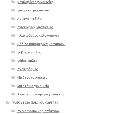
μπαλαρίνες γυναικείες
γυναικεία μοκασίνια
Αμπιγιέ πέδιλα
παντόφλες γυναικείες
πλατφόρμες καλοκαιρινές
Πέδιλα καθημερινά με τακούνι
γόβες χαμηλές
γόβες ψηλές
Επιλο
πλατφόρμες
γή
Μπότες γυναικείες
Μποτάκια γυναικεία
Τελευταία νούμερα γυναικεία
ΠΑΠΟΥΤΣΙΑ ΠΑΙΔΙΚΑ ΚΟΡΙΤΣΙ
πέδιλα bebe κοριστίστικα