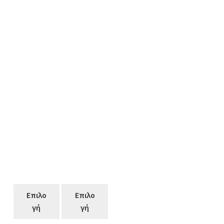
€36.00.
προϊόντος
προϊόντος
Επιλο
Επιλο
γή
γή