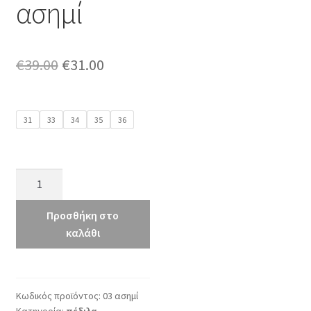
ασημί
Original
Η
€
39.00
€
31.00
price
τρέχουσα
was:
τιμή
31
33
34
35
36
€39.00.
είναι:
€31.00.
Fenecia
03
ασημί
Προσθήκη στο
ποσότητα
καλάθι
Κωδικός προϊόντος:
03 ασημί
Κατηγορία:
πέδιλα