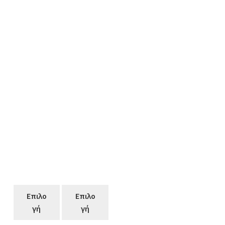
€69.00.
€63.00.
προϊόντος
προϊόντος
Επιλο
Επιλο
γή
γή