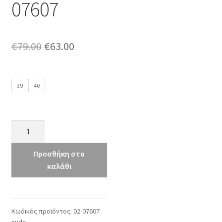
07607
Original
Η
€
79.00
€
63.00
price
τρέχουσα
was:
τιμή
39
40
€79.00.
είναι:
€63.00.
ENVIE-
02-
07607
Προσθήκη στο
ποσότητα
καλάθι
Κωδικός προϊόντος:
02-07607
nude