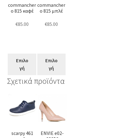
commancher
commancher
παραλλαγές.
παραλλαγές.
o 815 καφέ
o 815 μπλέ
Οι
Οι
επιλογές
επιλογές
€
85.00
€
85.00
μπορούν
μπορούν
να
να
επιλεγούν
επιλεγούν
στη
στη
Επιλο
Επιλο
σελίδα
σελίδα
γή
γή
του
του
προϊόντος
προϊόντος
Σχετικά προϊόντα
Αυτό
Αυτό
το
το
προϊόν
προϊόν
έχει
έχει
πολλαπλές
πολλαπλές
scarpy 461
ENVIE e02-
παραλλαγές.
παραλλαγές.