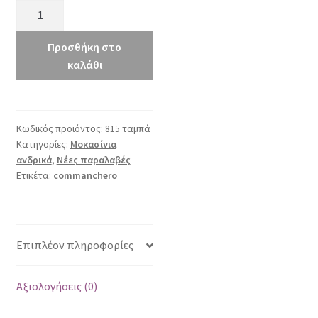
commanchero
815
ταμπά
Προσθήκη στο
ποσότητα
καλάθι
Κωδικός προϊόντος:
815 ταμπά
Κατηγορίες:
Μοκασίνια
ανδρικά
,
Νέες παραλαβές
Ετικέτα:
commanchero
Επιπλέον πληροφορίες
Αξιολογήσεις (0)