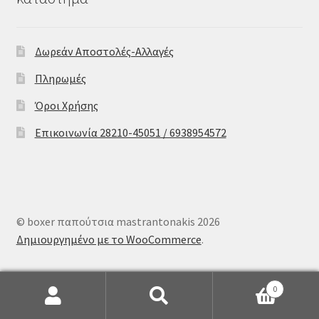
Δωρεάν Αποστολές-Αλλαγές
Πληρωμές
Όροι Χρήσης
Επικοινωνία 28210-45051 / 6938954572
© boxer παπούτσια mastrantonakis 2026
Δημιουργημένο με το WooCommerce
.
0
Αναζήτηση
Αναζήτηση