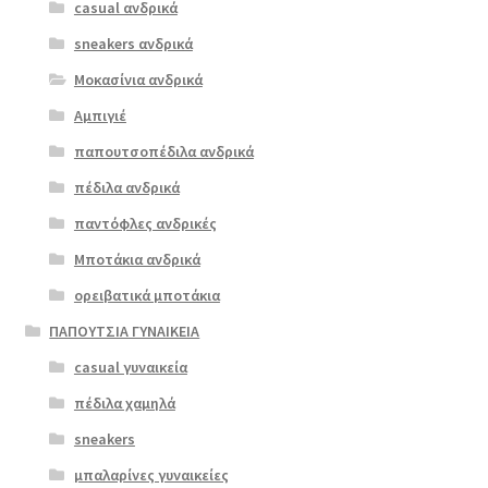
casual ανδρικά
boxer 10055
παραλλαγές.
ταμπά
sneakers ανδρικά
Οι
επιλογές
Μοκασίνια ανδρικά
ΠΡΟΣΦΟΡΆ!
μπορούν
Αμπιγιέ
€
79.00
να
παπουτσοπέδιλα ανδρικά
Original
Η
€
63.00
επιλεγούν
price
τρέχουσα
στη
πέδιλα ανδρικά
was:
τιμή
σελίδα
παντόφλες ανδρικές
€79.00.
είναι:
του
Μποτάκια ανδρικά
€63.00.
προϊόντος
ορειβατικά μποτάκια
ΠΑΠΟΥΤΣΙΑ ΓΥΝΑΙΚΕΙΑ
casual γυναικεία
πέδιλα χαμηλά
sneakers
μπαλαρίνες γυναικείες