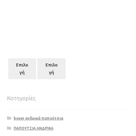
Επιλο
Επιλο
γή
γή
Κατηγορίες
Αυτό
το
boxer ανδρικά παπούτσια
προϊόν
έχει
ΠΑΠΟΥΤΣΙΑ ΑΝΔΡΙΚΑ
πολλαπλές