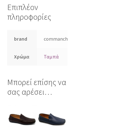
Επιπλέον
πληροφορίες
brand
commanchero
Χρώμα
Ταμπά
Μπορεί επίσης να
σας αρέσει…
Αυτό
Αυτό
το
το
προϊόν
προϊόν
έχει
έχει
πολλαπλές
πολλαπλές