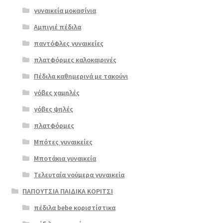
γυναικεία μοκασίνια
Αμπιγιέ πέδιλα
παντόφλες γυναικείες
πλατφόρμες καλοκαιρινές
Πέδιλα καθημερινά με τακούνι
γόβες χαμηλές
γόβες ψηλές
Επιλο
πλατφόρμες
γή
Μπότες γυναικείες
Μποτάκια γυναικεία
Τελευταία νούμερα γυναικεία
ΠΑΠΟΥΤΣΙΑ ΠΑΙΔΙΚΑ ΚΟΡΙΤΣΙ
πέδιλα bebe κοριστίστικα