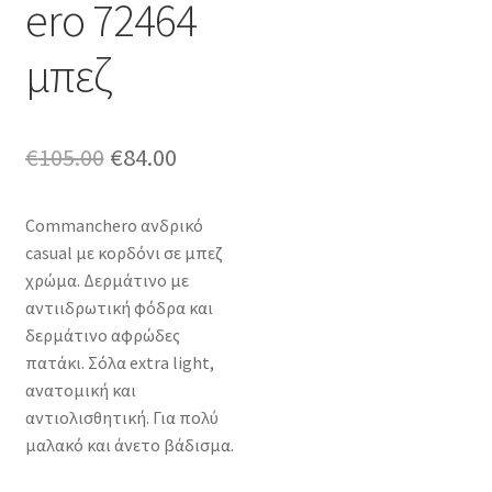
ero 72464
μπεζ
Original
Η
€
105.00
€
84.00
price
τρέχουσα
Commanchero ανδρικό
was:
τιμή
casual με κορδόνι σε μπεζ
€105.00.
είναι:
χρώμα. Δερμάτινο με
αντιιδρωτική φόδρα και
€84.00.
δερμάτινο αφρώδες
πατάκι. Σόλα extra light,
ανατομική και
αντιολισθητική. Για πολύ
μαλακό και άνετο βάδισμα.