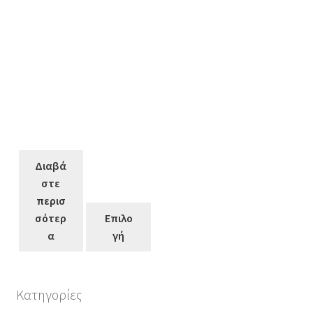
Διαβά
στε
περισ
σότερ
Επιλο
α
γή
Κατηγορίες
Αυτό