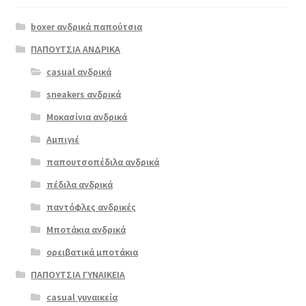
το
boxer ανδρικά παπούτσια
προϊόν
έχει
ΠΑΠΟΥΤΣΙΑ ΑΝΔΡΙΚΑ
πολλαπλές
casual ανδρικά
commancher
παραλλαγές.
o 815 μπλέ
sneakers ανδρικά
Οι
επιλογές
Μοκασίνια ανδρικά
€
85.00
μπορούν
Αμπιγιέ
να
παπουτσοπέδιλα ανδρικά
επιλεγούν
στη
πέδιλα ανδρικά
σελίδα
παντόφλες ανδρικές
του
Μποτάκια ανδρικά
προϊόντος
ορειβατικά μποτάκια
ΠΑΠΟΥΤΣΙΑ ΓΥΝΑΙΚΕΙΑ
casual γυναικεία