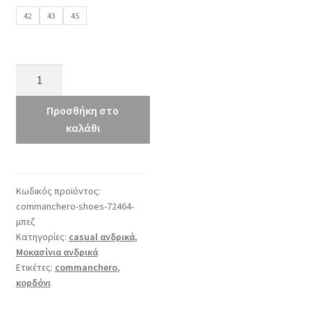
42
43
45
commanchero
72464
μπεζ
Προσθήκη στο
ποσότητα
καλάθι
Κωδικός προϊόντος:
commanchero-shoes-72464-
μπεζ
Κατηγορίες:
casual ανδρικά
,
Μοκασίνια ανδρικά
Ετικέτες:
commanchero
,
κορδόνι