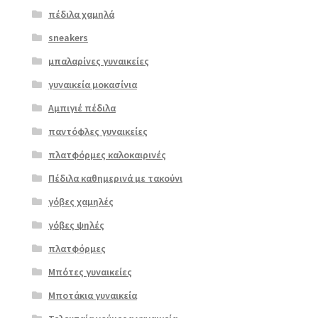
πέδιλα χαμηλά
sneakers
μπαλαρίνες γυναικείες
γυναικεία μοκασίνια
Αμπιγιέ πέδιλα
παντόφλες γυναικείες
πλατφόρμες καλοκαιρινές
Πέδιλα καθημερινά με τακούνι
Επιλο
γόβες χαμηλές
γή
γόβες ψηλές
πλατφόρμες
Μπότες γυναικείες
Μποτάκια γυναικεία