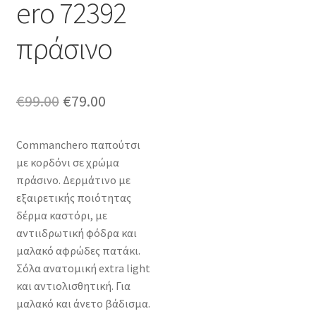
ero 72392
πράσινο
Original
Η
€
99.00
€
79.00
price
τρέχουσα
Commanchero παπούτσι
was:
τιμή
με κορδόνι σε χρώμα
€99.00.
είναι:
πράσινο. Δερμάτινο με
εξαιρετικής ποιότητας
€79.00.
δέρμα καστόρι, με
αντιιδρωτική φόδρα και
μαλακό αφρώδες πατάκι.
Σόλα ανατομική extra light
και αντιολισθητική. Για
μαλακό και άνετο βάδισμα.