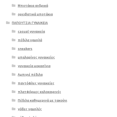
€99.00.
είναι:
του
Μποτάκια ανδρικά
€79.00.
προϊόντος
ορειβατικά μποτάκια
ΠΑΠΟΥΤΣΙΑ ΓΥΝΑΙΚΕΙΑ
casual γυναικεία
πέδιλα χαμηλά
sneakers
μπαλαρίνες γυναικείες
γυναικεία μοκασίνια
Αμπιγιέ πέδιλα
παντόφλες γυναικείες
πλατφόρμες καλοκαιρινές
Πέδιλα καθημερινά με τακούνι
γόβες χαμηλές