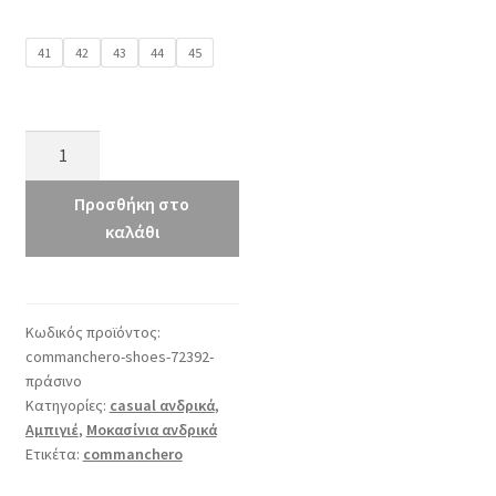
41
42
43
44
45
commanchero
72392
πράσινο
Προσθήκη στο
ποσότητα
καλάθι
Κωδικός προϊόντος:
commanchero-shoes-72392-
πράσινο
Κατηγορίες:
casual ανδρικά
,
Αμπιγιέ
,
Μοκασίνια ανδρικά
Ετικέτα:
commanchero