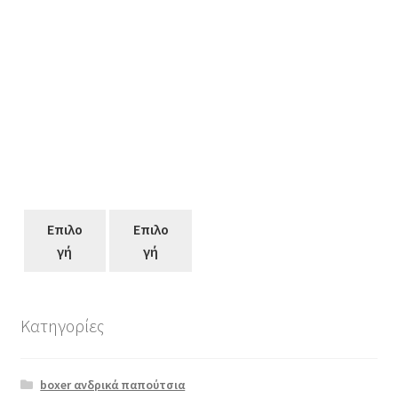
Επιλο
Επιλο
γή
γή
Κατηγορίες
Αυτό
το
boxer ανδρικά παπούτσια
προϊόν