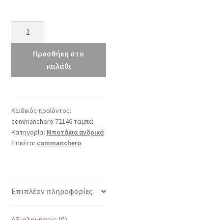
commanchero
72146
ταμπά
Προσθήκη στο
ποσότητα
καλάθι
Κωδικός προϊόντος:
commanchero 72146 ταμπά
Κατηγορία:
Μποτάκια ανδρικά
Ετικέτα:
commanchero
Επιπλέον πληροφορίες
Αξιολογήσεις (0)