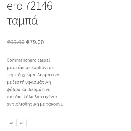
ero 72146
ταμπά
Original
Η
€
99.00
€
79.00
price
τρέχουσα
Commanchero casual
was:
τιμή
μποτάκι με κορδόνι σε
€99.00.
είναι:
ταμπά χρώμα. Δερμάτινο
με ζεστή υφασμάτινη
€79.00.
φόδρα και δερμάτινο
πατάκι. Σόλα λαστιχένια
αντιολισθητική με τακούνι.
41
45