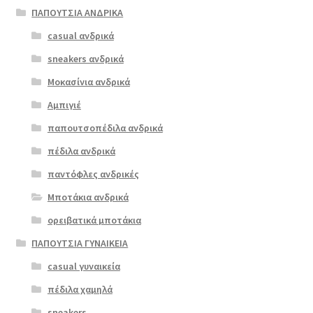
έχει
ΠΑΠΟΥΤΣΙΑ ΑΝΔΡΙΚΑ
πολλαπλές
casual ανδρικά
softies 5565
παραλλαγές.
μαύρο
sneakers ανδρικά
Οι
επιλογές
Μοκασίνια ανδρικά
ΠΡΟΣΦΟΡΆ!
μπορούν
Αμπιγιέ
€
109.00
να
παπουτσοπέδιλα ανδρικά
Original
Η
€
87.00
επιλεγούν
price
τρέχουσα
στη
πέδιλα ανδρικά
was:
τιμή
σελίδα
παντόφλες ανδρικές
€109.00.
είναι:
του
Μποτάκια ανδρικά
€87.00.
προϊόντος
ορειβατικά μποτάκια
ΠΑΠΟΥΤΣΙΑ ΓΥΝΑΙΚΕΙΑ
casual γυναικεία
πέδιλα χαμηλά
sneakers