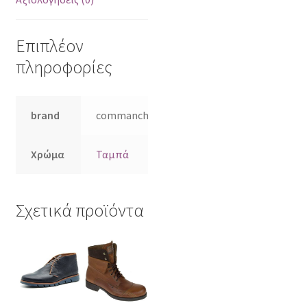
Επιπλέον
πληροφορίες
brand
commanchero
Χρώμα
Ταμπά
Σχετικά προϊόντα
Αυτό
Αυτό
το
το
προϊόν
προϊόν
έχει
έχει