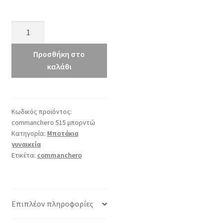
commanchero
515
μπορντώ
Προσθήκη στο
ποσότητα
καλάθι
Κωδικός προϊόντος:
commanchero 515 μπορντώ
Κατηγορία:
Μποτάκια
γυναικεία
Ετικέτα:
commanchero
Επιπλέον πληροφορίες