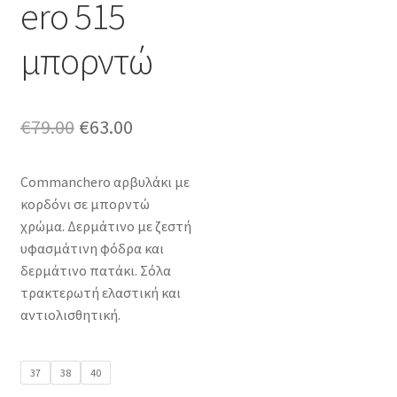
ero 515
μπορντώ
Original
Η
€
79.00
€
63.00
price
τρέχουσα
Commanchero αρβυλάκι με
was:
τιμή
κορδόνι σε μπορντώ
€79.00.
είναι:
χρώμα. Δερμάτινο με ζεστή
υφασμάτινη φόδρα και
€63.00.
δερμάτινο πατάκι. Σόλα
τρακτερωτή ελαστική και
αντιολισθητική.
37
38
40