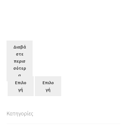
Διαβά
στε
περισ
σότερ
α
Επιλο
Επιλο
γή
γή
Κατηγορίες
Αυτό
το