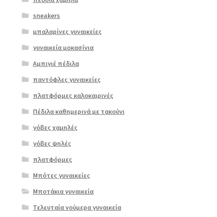
sneakers
μπαλαρίνες γυναικείες
γυναικεία μοκασίνια
Αμπιγιέ πέδιλα
παντόφλες γυναικείες
πλατφόρμες καλοκαιρινές
Πέδιλα καθημερινά με τακούνι
γόβες χαμηλές
γόβες ψηλές
Επιλο
πλατφόρμες
γή
Μπότες γυναικείες
Μποτάκια γυναικεία
Τελευταία νούμερα γυναικεία