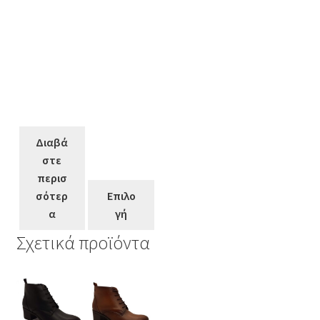
Διαβά
στε
περισ
σότερ
Επιλο
α
γή
Σχετικά προϊόντα
Αυτό
Αυτό
το
το
προϊόν
προϊόν