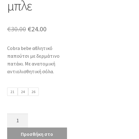
μπλε
Original
Η
€
30.00
€
24.00
price
τρέχουσα
Cobra bebe αθλητικό
was:
τιμή
παπούτσι με δερμάτινο
€30.00.
είναι:
πατάκι. Με ανατομική
αντιολισθητική σόλα.
€24.00.
21
24
26
Cobra
J517
μπλε
Προσθήκη στο