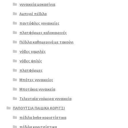
γυναικεία μοκασίνια
Αμπιγιέ πέδιλα
παντόφλες γυναικείες
πλατφόρμες καλοκαιρινές
Πέδιλα καθημερινά με τακούνι
γόβες χαμηλές
γόβες ψηλές
Επιλο
πλατφόρμες
γή
Μπότες γυναικείες
Μποτάκια γυναικεία
Τελευταία νούμερα γυναικεία
ΠΑΠΟΥΤΣΙΑ ΠΑΙΔΙΚΑ ΚΟΡΙΤΣΙ
πέδιλα bebe κοριστίστικα
πέδιλα κοριτσίστικα