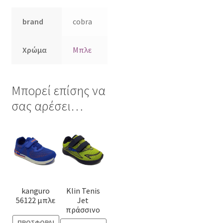
brand
cobra
Χρώμα
Μπλε
Μπορεί επίσης να
σας αρέσει…
Αυτό
Αυτό
το
το
προϊόν
προϊόν
έχει
έχει
πολλαπλές
πολλαπλές
kanguro
Klin Tenis
παραλλαγές.
παραλλαγές.
56122 μπλε
Jet
Οι
Οι
πράσσινο
επιλογές
επιλογές
ΠΡΟΣΦΟΡΆ!