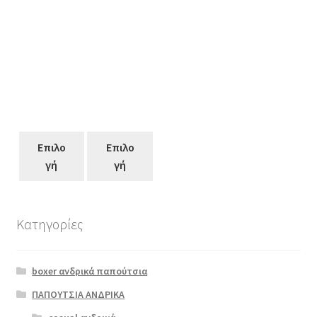
Επιλο
Επιλο
γή
γή
Κατηγορίες
Αυτό
το
boxer ανδρικά παπούτσια
προϊόν
έχει
ΠΑΠΟΥΤΣΙΑ ΑΝΔΡΙΚΑ
πολλαπλές