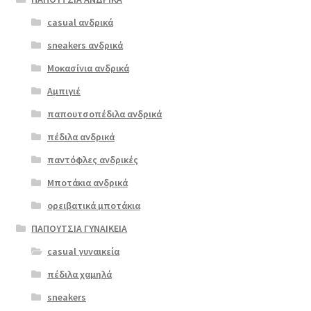
πολλαπλές
casual ανδρικά
Softies 7144
παραλλαγές.
μπορντώ
sneakers ανδρικά
Οι
επιλογές
Μοκασίνια ανδρικά
ΠΡΟΣΦΟΡΆ!
μπορούν
Αμπιγιέ
€
89.00
να
παπουτσοπέδιλα ανδρικά
Original
Η
€
72.00
επιλεγούν
price
τρέχουσα
στη
πέδιλα ανδρικά
was:
τιμή
σελίδα
παντόφλες ανδρικές
€89.00.
είναι:
του
Μποτάκια ανδρικά
€72.00.
προϊόντος
ορειβατικά μποτάκια
ΠΑΠΟΥΤΣΙΑ ΓΥΝΑΙΚΕΙΑ
casual γυναικεία
πέδιλα χαμηλά
sneakers