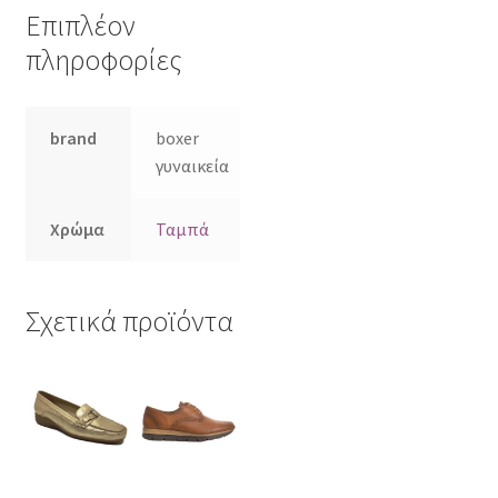
Επιπλέον
πληροφορίες
brand
boxer
γυναικεία
Χρώμα
Ταμπά
Σχετικά προϊόντα
Αυτό
Αυτό
το
το
προϊόν
προϊόν
έχει
έχει
πολλαπλές
πολλαπλές