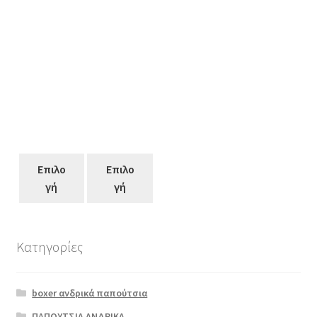
Επιλο
Επιλο
γή
γή
Κατηγορίες
Αυτό
το
boxer ανδρικά παπούτσια
προϊόν
έχει
ΠΑΠΟΥΤΣΙΑ ΑΝΔΡΙΚΑ