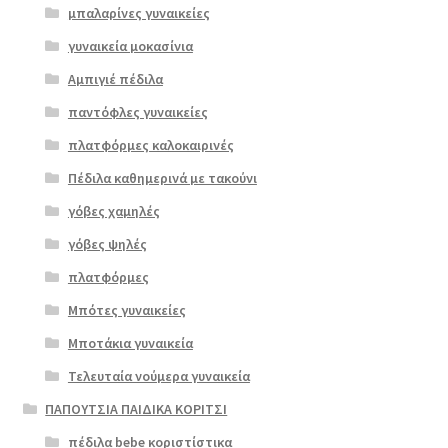
μπαλαρίνες γυναικείες
γυναικεία μοκασίνια
Αμπιγιέ πέδιλα
παντόφλες γυναικείες
πλατφόρμες καλοκαιρινές
Πέδιλα καθημερινά με τακούνι
γόβες χαμηλές
γόβες ψηλές
Επιλο
πλατφόρμες
γή
Μπότες γυναικείες
Μποτάκια γυναικεία
Τελευταία νούμερα γυναικεία
ΠΑΠΟΥΤΣΙΑ ΠΑΙΔΙΚΑ ΚΟΡΙΤΣΙ
πέδιλα bebe κοριστίστικα