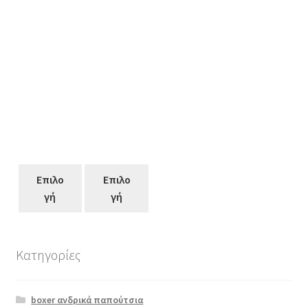
Επιλο
Επιλο
γή
γή
Κατηγορίες
Αυτό
το
boxer ανδρικά παπούτσια
προϊόν