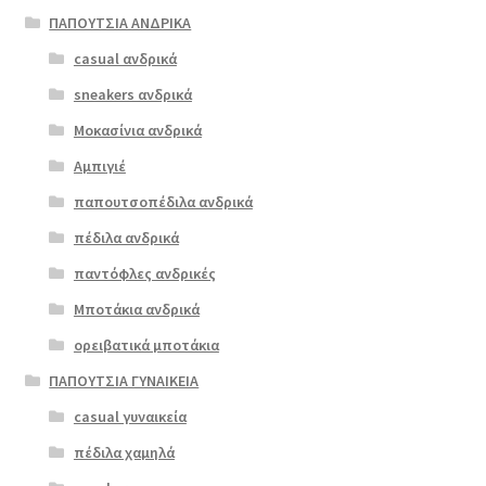
έχει
ΠΑΠΟΥΤΣΙΑ ΑΝΔΡΙΚΑ
πολλαπλές
casual ανδρικά
boxer 51078
παραλλαγές.
πλατίνα
sneakers ανδρικά
Οι
επιλογές
Μοκασίνια ανδρικά
ΠΡΟΣΦΟΡΆ!
μπορούν
Αμπιγιέ
€
69.00
να
παπουτσοπέδιλα ανδρικά
Original
Η
€
55.00
επιλεγούν
price
τρέχουσα
στη
πέδιλα ανδρικά
was:
τιμή
σελίδα
παντόφλες ανδρικές
€69.00.
είναι:
του
Μποτάκια ανδρικά
€55.00.
προϊόντος
ορειβατικά μποτάκια
ΠΑΠΟΥΤΣΙΑ ΓΥΝΑΙΚΕΙΑ
casual γυναικεία
πέδιλα χαμηλά