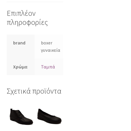
Επιπλέον
πληροφορίες
brand
boxer
γυναικεία
Χρώμα
Ταμπά
Σχετικά προϊόντα
Αυτό
Αυτό
το
το
προϊόν
προϊόν
έχει
έχει