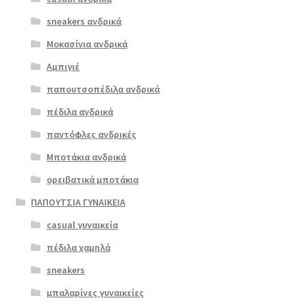
boxer 10055
παραλλαγές.
ταμπά
sneakers ανδρικά
Οι
επιλογές
Μοκασίνια ανδρικά
ΠΡΟΣΦΟΡΆ!
μπορούν
Αμπιγιέ
€
79.00
να
παπουτσοπέδιλα ανδρικά
Original
Η
€
63.00
επιλεγούν
price
τρέχουσα
στη
πέδιλα ανδρικά
was:
τιμή
σελίδα
παντόφλες ανδρικές
€79.00.
είναι:
του
Μποτάκια ανδρικά
€63.00.
προϊόντος
ορειβατικά μποτάκια
ΠΑΠΟΥΤΣΙΑ ΓΥΝΑΙΚΕΙΑ
casual γυναικεία
πέδιλα χαμηλά
sneakers
μπαλαρίνες γυναικείες