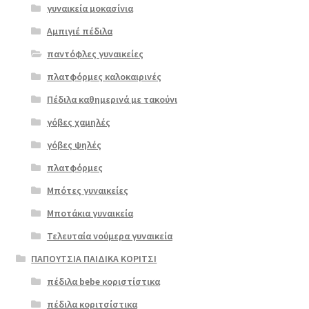
γυναικεία μοκασίνια
Αμπιγιέ πέδιλα
παντόφλες γυναικείες
πλατφόρμες καλοκαιρινές
Πέδιλα καθημερινά με τακούνι
γόβες χαμηλές
γόβες ψηλές
Επιλο
πλατφόρμες
γή
Μπότες γυναικείες
Μποτάκια γυναικεία
Τελευταία νούμερα γυναικεία
ΠΑΠΟΥΤΣΙΑ ΠΑΙΔΙΚΑ ΚΟΡΙΤΣΙ
πέδιλα bebe κοριστίστικα
πέδιλα κοριτσίστικα