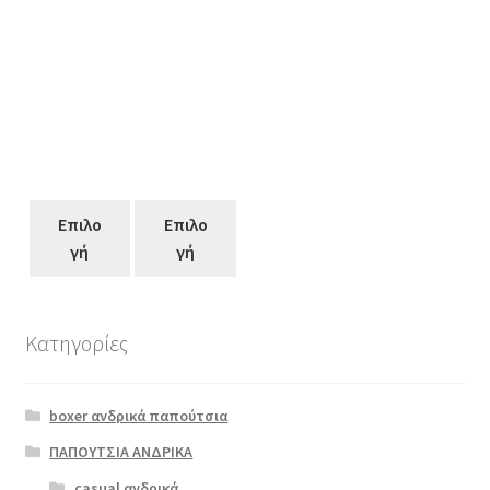
Επιλο
Επιλο
γή
γή
Κατηγορίες
Αυτό
το
boxer ανδρικά παπούτσια
προϊόν
έχει
ΠΑΠΟΥΤΣΙΑ ΑΝΔΡΙΚΑ
πολλαπλές
casual ανδρικά