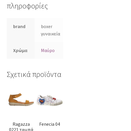
πληροφορίες
brand
boxer
γυναικεία
Χρώμα
Μαύρο
Σχετικά προϊόντα
Αυτό
Αυτό
το
το
προϊόν
προϊόν
έχει
έχει
πολλαπλές
πολλαπλές
Ragazza
Fenecia 04
παραλλαγές.
παραλλαγές.
0221 ταμπά