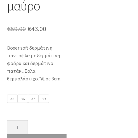
μαύρο
Original
Η
€
59.00
€
43.00
price
τρέχουσα
Boxer soft δερμάτινη
was:
τιμή
παντόφλα με δερμάτινη
€59.00.
είναι:
φόδρα και δερμάτινο
πατάκι. Σόλα
€43.00.
θερμολάστιχο. Ύψος 3cm.
35
36
37
39
boxer
92039