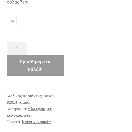
σόλας 7cm.
39
boxer
92014
ταμπά
Προσθήκη στο
ποσότητα
καλάθι
Κωδικός προϊόντος:
boxer
92014 ταμπά
Κατηγορία:
πλατφόρμες
καλοκαιρινές
Ετικέτα:
boxer γυναικεία