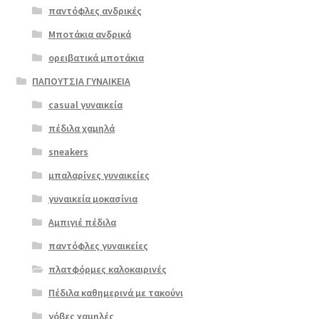
was:
τιμή
σελίδα
παντόφλες ανδρικές
€79.00.
είναι:
του
Μποτάκια ανδρικά
€63.00.
προϊόντος
ορειβατικά μποτάκια
ΠΑΠΟΥΤΣΙΑ ΓΥΝΑΙΚΕΙΑ
casual γυναικεία
πέδιλα χαμηλά
sneakers
μπαλαρίνες γυναικείες
γυναικεία μοκασίνια
Αμπιγιέ πέδιλα
παντόφλες γυναικείες
πλατφόρμες καλοκαιρινές
Πέδιλα καθημερινά με τακούνι
γόβες χαμηλές