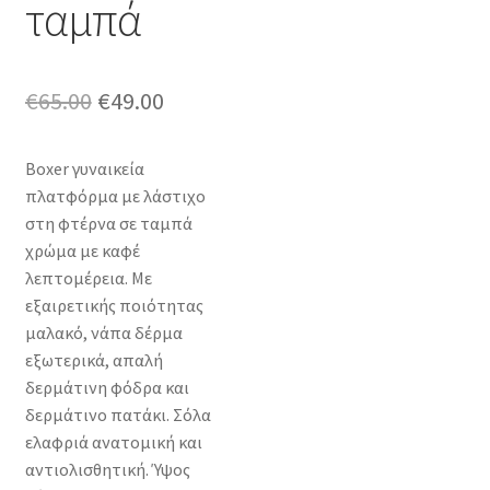
ταμπά
Original
Η
€
65.00
€
49.00
price
τρέχουσα
Boxer γυναικεία
was:
τιμή
πλατφόρμα με λάστιχο
€65.00.
είναι:
στη φτέρνα σε ταμπά
χρώμα με καφέ
€49.00.
λεπτομέρεια. Με
εξαιρετικής ποιότητας
μαλακό, νάπα δέρμα
εξωτερικά, απαλή
δερμάτινη φόδρα και
δερμάτινο πατάκι. Σόλα
ελαφριά ανατομική και
αντιολισθητική. Ύψος