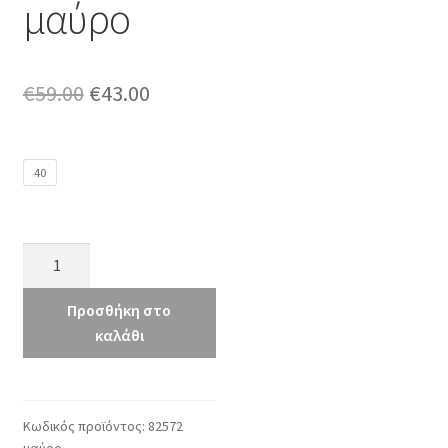
μαύρο
Original
Η
€
59.00
€
43.00
price
τρέχουσα
was:
τιμή
40
€59.00.
είναι:
€43.00.
boxer
82572
μαύρο
Προσθήκη στο
ποσότητα
καλάθι
Κωδικός προϊόντος:
82572
μαύρο